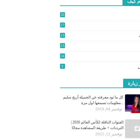
م كيف
20
2
27
3
13
9
23
24
0
9
 زيارة
كل ما تود معرفته عن الجميلة أريج سليم
...معلومات تسمعها اول مرة
نوفمبر 04, 2019
القنوات الناقلة لكأس العالم 2026 |
الترددات + طريقة المشاهدة مجانًا
نوفمبر 12, 2022