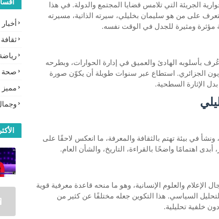
أقسا
ارية الجريئة التي تلامس قضايا المجتمع والدولة. في هذا
عرف على من هو سليمان بخليلي، سيرته الذاتية، مسيرته
أخبار
ة مؤثرة ومثيرة للجدل في الوقت نفسه.
ثقافة
رياضة
رف بأسلوبه الهادئ والعميق في إدارة الحوارات، وبطرحه
صحة
يون الجزائري. استطاع عبر سنوات طويلة أن يكوّن صورة
دل الإثارة السطحية.
مميز
يلي
وجمال
الأكثر
ُلد سليمان بخليلي في الجزائر سنة 1963، ونشأ في بيئة تهتم بالثقافة والمعرفة، ما انعكس لاحقًا على
أبدى اهتمامًا واضحًا بالقراءة، التاريخ، والشأن العام.
ال الإعلام والعلوم الإنسانية، وهو ما منحه قاعدة معرفية قوية
حليل السياسي. هذا التكوين جعله مختلفًا عن كثير من
ون خلفية تحليلية.