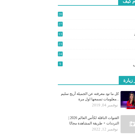
م كيف
20
2
27
3
13
9
23
24
0
9
 زيارة
كل ما تود معرفته عن الجميلة أريج سليم
...معلومات تسمعها اول مرة
نوفمبر 04, 2019
القنوات الناقلة لكأس العالم 2026 |
الترددات + طريقة المشاهدة مجانًا
نوفمبر 12, 2022