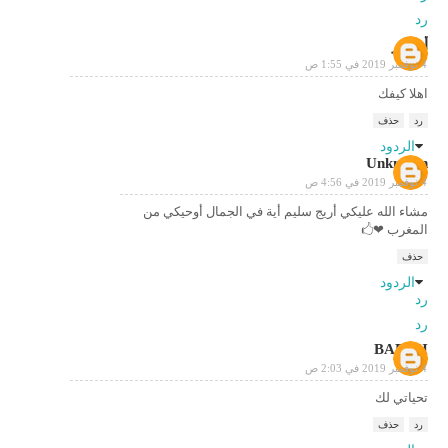
رد
أبوبكر
4 نوفمبر 2019 في 1:55 ص
اهلا كيفك
رد
حذف
الردود
Unknown
4 نوفمبر 2019 في 4:56 ص
مشاء الله عليكي أريج سليم أية في الجمال أوحيكي من
المغرب ❤🖒
حذف
الردود
رد
رد
BABAH
4 نوفمبر 2019 في 2:03 ص
تحياتي لك
رد
حذف