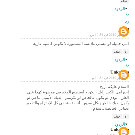
حذف
الردود
رد
رد
نوح
4 نوفمبر 2019 في 10:54 ص
انتي جميلة لو لبستي ملابسة المستورة لا تكوني كاسية عارية
رد
حذف
الردود
رد
Unknown
4 نوفمبر 2019 في 12:31 م
السلام عليكم أريج
إحترامي الكبير إليك ، لكن لا أستطيع الكلام في موضوع كهذا على
العلن ، بودي لو يكون عالخاص لو تكرمتي ، لديك الأيميل بتاعي لو
يكون لديك خاطر وبكل سرور ، أنت تستحقي كل الإحترام والتقدير ....
تحياتي الخالصة .. سلام .
رد
حذف
الردود
Unknown