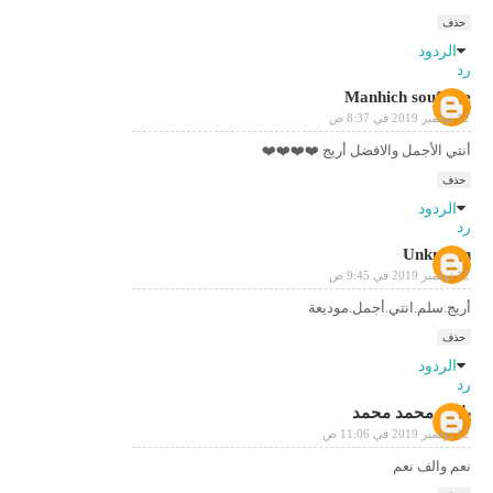
حذف
الردود
رد
Manhich soufiane
12 نوفمبر 2019 في 8:37 ص
أنتي الأجمل والافضل أريج ⁦❤️⁩⁦❤️⁩⁦❤️⁩⁦❤️⁩
حذف
الردود
رد
Unknown
12 نوفمبر 2019 في 9:45 ص
أريج.سلم.انتي.أجمل.موديعة
حذف
الردود
رد
ياسر محمد محمد
12 نوفمبر 2019 في 11:06 ص
نعم والف نعم