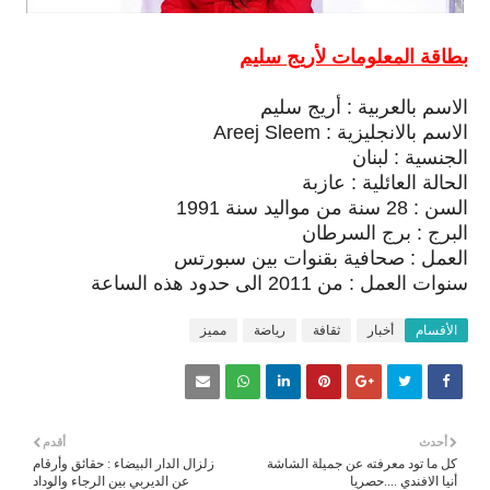
بطاقة المعلومات لأريج سليم
الاسم بالعربية : أريج سليم
الاسم بالانجليزية : Areej Sleem
الجنسية : لبنان
الحالة العائلية : عازبة
السن : 28 سنة من مواليد سنة 1991
البرج : برج السرطان
العمل : صحافية بقنوات بين سبورتس
سنوات العمل : من 2011 الى حدود هذه الساعة
الأقسام
أخبار
ثقافة
رياضة
مميز
أحدث
أقدم
كل ما تود معرفته عن جميلة الشاشة
زلزال الدار البيضاء : حقائق وأرقام
أنيا الافندي ....حصريا
عن الديربي بين الرجاء والوداد