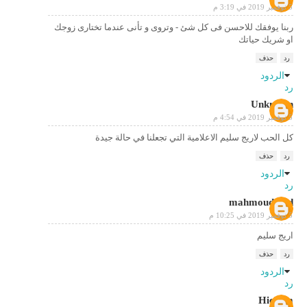
5 نوفمبر 2019 في 3:19 م
ربنا يوفقك للاحسن فى كل شئ - وتروى و تأنى عندما تختارى زوجك
او شريك حياتك
رد
حذف
الردود
رد
Unknown
5 نوفمبر 2019 في 4:54 م
كل الحب لاريج سليم الاعلامية التي تجعلنا في حالة جيدة
رد
حذف
الردود
رد
mahmoud gad
5 نوفمبر 2019 في 10:25 م
اريج سليم
رد
حذف
الردود
رد
Hichem