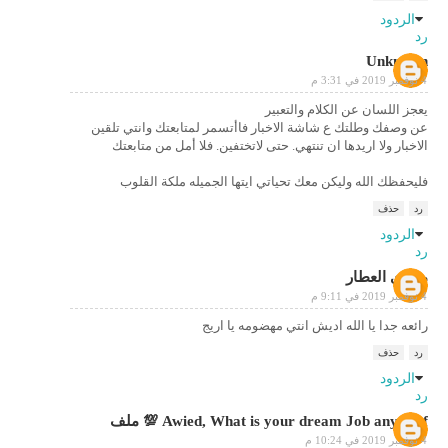
الردود
رد
Unknown
4 نوفمبر 2019 في 3:31 م
يعجز اللسان عن الكلام والتعبير
عن وصفك وطلتك ع شاشة الاخبار فاأتسمر لمتابعتك وانتي تلقين
الاخبار ولا اريدها ان تنتهي. حتى لاتختفين. فلا أمل من متابعتك
فليحفظك الله وليكن معك تحياتي ايتها الجميله ملكة القلوب
رد
حذف
الردود
رد
مجدي العطار
4 نوفمبر 2019 في 9:11 م
رائعه جدا يا الله اديش انتي مهضومه يا اريج
رد
حذف
الردود
رد
Awied, What is your dream Job any jobf 💯 ملف
4 نوفمبر 2019 في 10:24 م