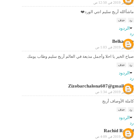
6 نوفمبر 2019 في 12:50 ص
ماشأالله أريج سليم انتي الورد❤️
رد
حذف
الردود
رد
Belka juve
6 نوفمبر 2019 في 1:03 ص
صباح الخير يا احلا وأجمل مذيعة في العالم أريج سليم وطاب يومك
رد
حذف
الردود
رد
Zizobarchalona607@gmail.com
6 نوفمبر 2019 في 1:34 ص
كاملة الأوصاف أريج
رد
حذف
الردود
رد
Rachid Rachid
6 نوفمبر 2019 في 4:09 ص