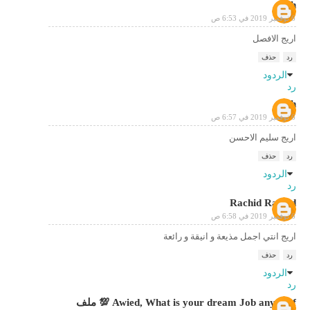
Salh
6 نوفمبر 2019 في 6:53 ص
اريج الافصل
رد
حذف
الردود
رد
Salh
6 نوفمبر 2019 في 6:57 ص
اريج سليم الاحسن
رد
حذف
الردود
رد
Rachid Rachid
6 نوفمبر 2019 في 6:58 ص
اريج انتي اجمل مذيعة و انيقة و رائعة
رد
حذف
الردود
رد
Awied, What is your dream Job any jobf 💯 ملف