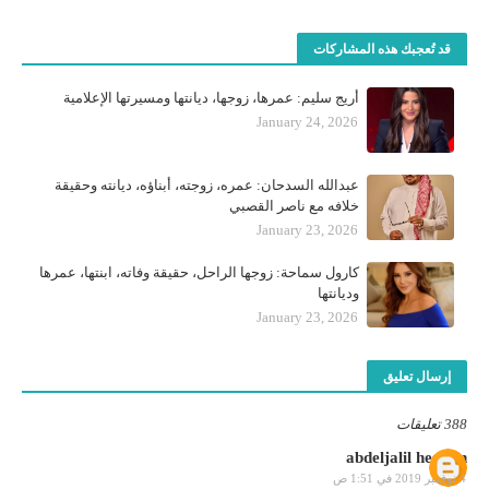
قد تُعجبك هذه المشاركات
أريج سليم: عمرها، زوجها، ديانتها ومسيرتها الإعلامية
January 24, 2026
عبدالله السدحان: عمره، زوجته، أبناؤه، ديانته وحقيقة
خلافه مع ناصر القصبي
January 23, 2026
كارول سماحة: زوجها الراحل، حقيقة وفاته، ابنتها، عمرها
وديانتها
January 23, 2026
إرسال تعليق
388 تعليقات
abdeljalil hessain
4 نوفمبر 2019 في 1:51 ص