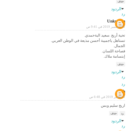
حذف
الردود
رد
Unknown
24 ديسمبر 2019 في 9:41 ص
تحية أريج .سعيد البةحمدي.
تستاهل ياجميبة أحسن مذيعة في الوطن العربي.
الجمال.
فصاحة اللسان.
إبتسامة ملاك.
حذف
الردود
رد
رد
Salh
6 نوفمبر 2019 في 6:48 ص
اريج سليم وبس
رد
حذف
الردود
رد