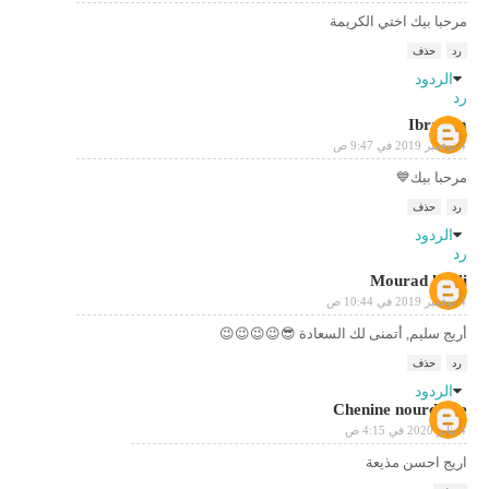
مرحبا بيك اختي الكريمة
رد
حذف
الردود
رد
Ibrahim
4 نوفمبر 2019 في 9:47 ص
مرحبا بيك💙
رد
حذف
الردود
رد
Mourad kabli
4 نوفمبر 2019 في 10:44 ص
أريج سليم, أتمنى لك السعادة 😎😉😉😉😉
رد
حذف
الردود
Chenine nourddine
4 يناير 2020 في 4:15 ص
اريج احسن مذيعة