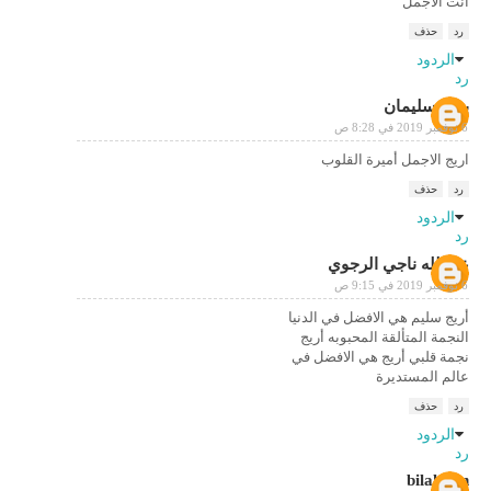
انت الاجمل
رد
حذف
الردود
رد
بوب سليمان
6 نوفمبر 2019 في 8:28 ص
اريج الاجمل أميرة القلوب
رد
حذف
الردود
رد
عبدالله ناجي الرجوي
6 نوفمبر 2019 في 9:15 ص
أريج سليم هي الافضل في الدنيا
النجمة المتألقة المحبوبه أريج
نجمة قلبي أريج هي الافضل في
عالم المستديرة
رد
حذف
الردود
رد
bilal Ben