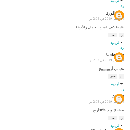
الردود
رد
NC اللورد
4 نوفمبر 2019 في 2:04 ص
عازبة كيف لمنبع الجمال والأنوثة
رد
حذف
الردود
رد
Unknown
4 نوفمبر 2019 في 2:07 ص
تحياتي أرييييييييج
رد
حذف
الردود
رد
hakim
4 نوفمبر 2019 في 2:08 ص
صباحك ورد 🌺❤أريج
رد
حذف
الردود