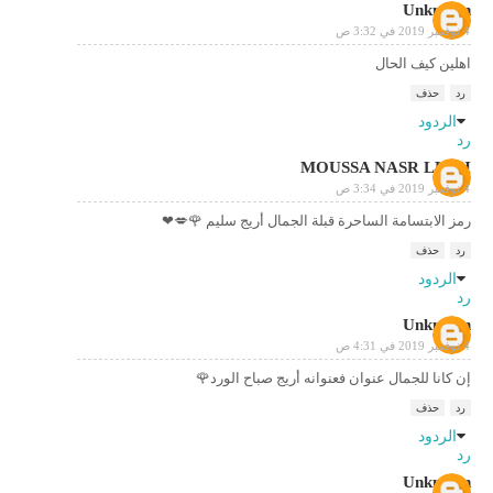
Unknown
4 نوفمبر 2019 في 3:32 ص
اهلين كيف الحال
رد
حذف
الردود
رد
MOUSSA NASR LLAH
4 نوفمبر 2019 في 3:34 ص
رمز الابتسامة الساحرة قبلة الجمال أريج سليم 🌹💋❤
رد
حذف
الردود
رد
Unknown
4 نوفمبر 2019 في 4:31 ص
إن كانا للجمال عنوان فعنوانه أريج صباح الورد🌹
رد
حذف
الردود
رد
Unknown