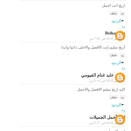
اريج انت اجمل
رد
حذف
الردود
رد
Belka juve
6 نوفمبر 2019 في 7:49 ص
أريج سليم إنت الأفضل والاحلى دائما وابدا
رد
حذف
الردود
رد
محمد عايد غنام الفيومي
6 نوفمبر 2019 في 8:14 ص
اكيد اريج سليم الافضل والاجمل
رد
حذف
الردود
رد
اريج أجمل الجميلات
6 نوفمبر 2019 في 8:27 ص