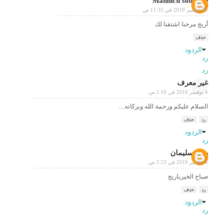
Manhich soufiane
20 نوفمبر 2019 في 11:35 ص
أريج مرحبا اشتقنا لك
حذف
الردود
رد
رد
غير معرف
4 نوفمبر 2019 في 2:10 ص
السلام عليكم ورحمة الله وبركاته....
رد
حذف
الردود
رد
بوب سليمان
4 نوفمبر 2019 في 2:23 ص
صباح الخيرياريج
رد
حذف
الردود
رد