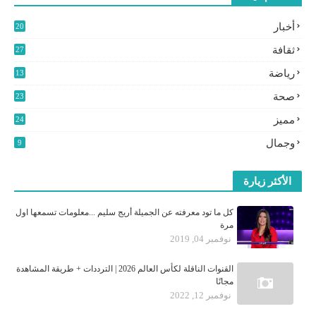
أخبار
20
2
ثقافة
27
3
رياضة
13
9
صحة
23
مميز
24
0
وجمال
9
الأكثر زيارة
كل ما تود معرفته عن الجميلة أريج سليم ...معلومات تسمعها اول
مرة
نوفمبر 04, 2019
القنوات الناقلة لكأس العالم 2026 | الترددات + طريقة المشاهدة
مجانًا
نوفمبر 12, 2022