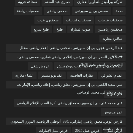
شركة بيراميدز للتطوير العقاري
صبري عبد المنعم
صحافة عربية
صحة
صحفي بي إن سبورتس
صحفي رياضي
صحفيات رياضة
صحفيات عربيات
صحفيات لبنانيات
صحفيون عرب
صحفيين رياضيين
صوت المباراة
طبخ
طبخ سريع
عباقرة مغاربة
عبد الرحمن عجور، بي إن سبورتس، صحفي رياضي، إعلام رياضي، محلل
مباريات
عبد العزيز النصر، بي إن سبورتس، إعلامي رياضي قطري، صحفي رياضي،
الجزيرة الرياضية، نجوم الإعلام
عبد المنعم إبراهيم
عدد ألقاب ديوكوفيتش
عروض شغل
عصام الشوالي
عقارات العاصمة
عقد نونو مينديز
علماء مغاربة
علي سعيد الكعبي، بي إن سبورتس، معلق رياضي، إعلام رياضي، الإمارات،
عصام الشوالي، محمد الوضاحي
علي علوان
علي محمد علي، بي إن سبورت، معلق رياضي، كرة القدم، الإعلام الرياضي
عمر مرموش
فارس عوض، معلق رياضي، إماراتي، SSC، أبوظبي الرياضية، الدوري السعودي،
قنوات رياضية
فرص عمل
فرص عمل 2025
فرص عمل الإمارات