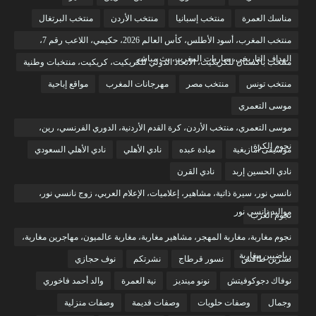
مناسك العمرة
منتخب إسبانيا
منتخب الأردن
منتخب البرتغال
منتخب المغرب، أسود الأطلس، كأس العالم 2026، حكيمي، اللاعب رقم 7،
الهداف التاريخي، مباريات المغرب، بث مباشر
منتخب باكستان للكريكيت، الاتحاد الدولي للكريكيت، كريكيت، منتخبات وطنية
منتخب تونس
منتخب مصر
مهرجانات المغرب
مواقع إباحية
موسى التعمري
موسى التعمري، منتخب الأردن، كرة القدم الأردنية، الدوري الفرنسي، رين،
نجوم الكرة
موسيقى أمازيغية
ميادة عبده
نادي الأهلي
نادي الأهلي السعودي
نادي الحسين إربد
نادي القرن
نانسي نور، سيرة ذاتية، مشاهير، إعلاميات، الإعلام العربي، زوج نانسي نور،
مواليد نانسي نور
نجوم العرب
نجوم مغاربة، مغاربة المهجر، مشاهير مغاربة، مغاربة عالميون، مهاجرين مغاربة،
رياضيين مغاربة
نسرين طافش
نسور قرطاج
نشرتكم
نوف حجازي
نوفاك دجوكوفيتش
نونو مينديز
نية العمرة
والد أحمد فاخوري
وجمال
وصفات حلويات
وصفات قديمة
وصفات منزلية