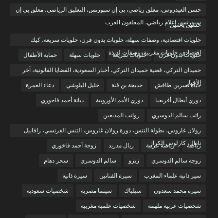
حسن العيدروس، معلق رياضي، بي إن سبورتس، التعليق الرياضي، معلق بي إن
سبورتس، إعلام رياضي، المعلقون العرب
حسين ياسين
حلويات اقتصادية، وصفات سهلة، حلويات بدون فرن، حلويات سريعة، كيك
اقتصادي، حلويات مغربية، وصفات لذيذة
حلويات بدون فرن
حلويات سريعة
حلويات سهلة
حماية الأطفال
حميدان التركي، قضية حميدان التركي، أخبار السعودية، القضايا القانونية، آخر
الأخبار
حياة نسرين طافش
خديجة بن قنة
خليل البلوشي
دعاء العمرة
دوري أبطال أفريقيا
دوري الأمم الأوروبية
ديانة أحمد فاخوري
راتب سالم الدوسري
رواتب المذيعين
رولان غاروس، بطولة التنس، دورة رولان غاروس، التنس الفرنسي، رافاييل
نادال، كارلوس الكراز
رياضة
رياضة عربية
ريال مدريد
زوجة أحمد فاخوري
زوجة سالم الدوسري
زيزو
سالم الدوسري
سحر دهام
سير ذاتية علماء المغرب
سيرة الفنانين
سيرة ذاتية
سيرة محمد سعدون
سيلياك
سينما مصرية
شخصيات سعودية
شخصيات عربية ملهمة
شخصيات علمية مغربية