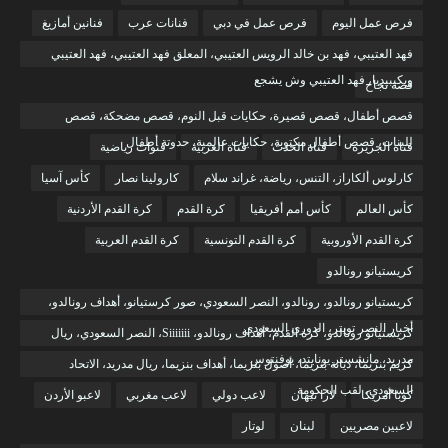
فرص عمل اليوم
فرص عمل في دبي
فنانات عرب
فنانين أمازيغ
فهد العتيبي، فهد بن خالد الرويس العتيبي، المعلق فهد العتيبي، فهد العتيبي
ويكيبيديا، فهد العتيبي وش يشجع
قصة نجاح
قصص أطفال، قصص قصيرة، حكايات قبل النوم، قصص مضحكة، قصص
للبنات، قصص أطفال مكتوبة، حكايات عالمية، حدوتة أطفال
قناة الجزيرة
قناة الحدث
قناة العربية
قنوات رياضية
كارلوس ألكاراز، التنس، رياضة، غراند سلام
كارولينا نصار
كأس آسيا
كأس العالم
كأس أمم أفريقيا
كرة القدم
كرة القدم الأردنية
كرة القدم الأوروبية
كرة القدم التونسية
كرة القدم العربية
كريستيانو رونالدو
كريستيانو رونالدو، رونالدو، النصر السعودي، صور كرستيانو، أهداف رونالدو،
أخبار النصر تويتر، الدوري السعودي
كريستيانو رونالدو، كرة القدم، أهداف رونالدو، Siiiiiii، النصر السعودي، ريال
مدريد، مانشستر يونايتد، يوفنتوس
كريم بنزيما، ديانة بنزيما، أصول بنزيما، أهداف بنزيما، ريال مدريد، الاتحاد
السعودي، لقب الحكومة
كوبا أمريكا
لارا نبهان
لاعب دولي
لاعب مغربي
لاعبو الأردن
لاعبين مصريين
لبنان
لوتار