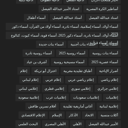
أخبار منتخب الأردن
أدعية السعي
أدعية الطواف
أدعية دينية
أساطير الكرة المصرية
استاد الأمير عبدالله الفيصل
استاد عبدالله الفيصل
أستاذ عبدالله الفيصل
أسماء أطفال
أسماء أولاد، أسماء إسلامية، أسماء نادرة، أسماء أولاد من القرآن، أسماء ذكور
2025
أسماء أولاد، أسماء نادرة، أسماء ذكور 2025، أسماء قوية، أسماء كيوت، كتالوج
أسماء، أسماء قرآنية
أسماء بنات
أسماء بنات أجنبية
أسماء بنات جديدة
أسماء بنات روسية
أسماء روسية 2025
أسماء روسية نادرة
أسماء عصرية 2025
أسماء مسيحية روسية
أشرف بن عياد
أضرار الإباحية
أطباق تقليدية مغربية
اعتزال أبو تريكة
إعلام
إعلام رياضي
إعلام رياضي عربي
إعلام عربي
إعلام لبناني
إعلامي جزائري
إعلامي سوري
إعلامي قطري
إعلامي لبناني
إعلاميات
إعلاميات سعوديات
إعلاميات عرب
إعلامية سعودية
إعلامية لبنانية
أغاني أمازيغية تقليدية
أفلام نسرين طافش
أكلات منسية
الاتحاد
الأذكار
الإسلام
الإعلام الاقتصادي
الأمير عبدالله الفيصل
الأهلي
الأهلي المصري
البحث العلمي