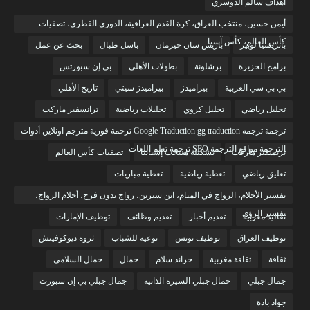
أهداف سالم الدوسري
أيمن حسين، منتخب العراق، كرة القدم العراقية، الدوري القطري، تصفيات
كأس العالم، كأس آسيا
باتريسيا لوبيز
باريس سان جيرمان
باسل طبال
بحث عن عمل
برامج الجزيرة
برشلونة
بطولات الأهلي
بي إن سبورتس
بي بي سي العربية
بيراميدز
بيراميدز سيتي
تاريخ الأهلي
تحليل رياضي
تحليل كروي
تحليلات رياضية
ترانسفير ماركت
ترجمة ترجمه Google Traduction gg traduction ترجمة فورية مترجم اونلاين أدوات
الترجمة مواقع الترجمة SEO ترجمة تعلم اللغات
ترنسفير ماركت
تشكيلة منتخب إسبانيا
تصفيات كأس العالم
تعليق رياضي
تغطية رياضية
تغطية مباريات
تفسير الأحلام، الزواج في المنام، ابن سيرين، زواج بدون فرح، أحلام الزواج،
تفسير الرؤى
تقاليد مغربية
تقديم أخبار
تقديم وظائف
توظيف الإمارات
توظيف العراق
توظيف تونس
توعية للشباب
ثروة ديوكوفيتش
ثقافة
ثقافة مغربية
جراند سلام
جمال
جمال السلامي
جمال جبلي
جمال جبلي السيرة الذاتية
جمال جبلي بي إن سبورت
جواد بادة