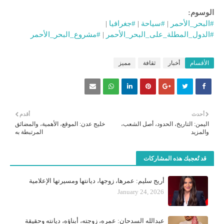
الوسوم:
#البحر_الأحمر
|
#سياحة
|
#جغرافيا
|
#الدول_المطلة_على_البحر_الأحمر
|
#مشروع_البحر_الأحمر
الأقسام
أخبار
ثقافة
مميز
أحدث
أقدم
اليمن: التاريخ، الحدود، أصل الشعب،
خليج عدن: الموقع، الأهمية، والمضائق
والمزيد
المرتبطة به
قد تُعجبك هذه المشاركات
أريج سليم: عمرها، زوجها، ديانتها ومسيرتها الإعلامية
January 24, 2026
عبدالله السدحان: عمره، زوجته، أبناؤه، ديانته وحقيقة