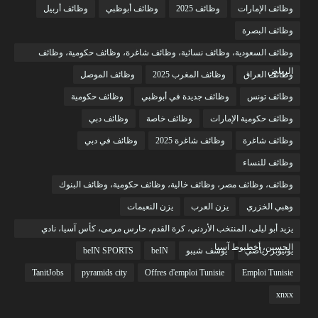
وظائف الإمارات
وظائف 2025
وظائف أبوظبي
وظائف أربيل
وظائف البصرة
وظائف السعودية، وظائف نسائية، وظائف شاغرة، وظائف حكومية، وظائف
الرياض
وظائف العراق
وظائف المغرب 2025
وظائف الموصل
وظائف تونس
وظائف جديدة في أبوظبي
وظائف حكومية
وظائف حكومية الإمارات
وظائف خاصة
وظائف دبي
وظائف شاغرة
وظائف شاغرة 2025
وظائف في دبي
وظائف للنساء
وظائف، وظائف مصر، وظائف خالية، وظائف حكومية، وظائف البنوك
وهبي الخزري
يزن العرب
يزن النعيمات
يزيد أبو ليلى، المنتخب الأردني، كرة القدم، حارس مرمى، كأس آسيا، نادي
الحسين، أخطبوط آسيا
يوتيوبر رياضي
يوسف شيبو
beIN
beIN SPORTS
TanitJobs
pyramids city
Offres d'emploi Tunisie
Emploi Tunisie
xnxx