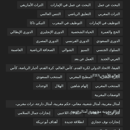
البحث عن عمل
البحث عن عمل في الإمارات
التراث الأمازيغي
التراث المغربي
التعليق الرياضي
التنس العالمي
التوظيف في الإمارات
التوظيف في المغرب
التيكي تاكا
الحج والعمرة
الحياة الشخصية
الدوري الإنجليزي
الدوري الإيطالي
الدوري السعودي
الدوري الفرنسي
الدوري المصري
السلوك الجنسي
السيو
الشوالي
الصحافة الرياضية
العاصمة
العربي الجديد
العمل عن بعد
الفيفا، الاتحاد الدولي لكرة القدم، كأس العالم، كرة القدم، أخبار الرياضة، كأس
العالم للأندية، FIFA
الكرة المصرية
المطبخ المغربي
المنتخب السعودي
المنتخب المغربي
إلهام شاهين
الهلال
الوحدات
الوصفات المغربية
أمثال مغربية، أمثال شعبية، معاني، حكم مغربية، أمثال دارجة، تراث مغربي،
أمثال مغربية مشهورة، أمثال قديمة،
أمم أوروبا
انتقالات
انتقالات اللاعبين
إنجازات جمال السلامي
إنجازات نوف حجازي
انطلاقة جديدة
أهداف أبو تريكة