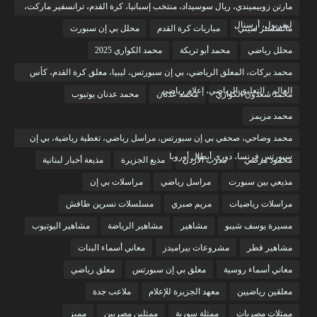
مارتن زوبيميندي، ريال سوسيداد، منتخب إسبانيا، كرة القدم، ترانسفير ماركت،
ليفربول، أرسنال
مانشستر سيتي
مباريات كرة القدم
محلل بي إن سبورت
محلل رياضي
محمد أبو تريكة
محمد الكواري 2025
محمد بركات، المعلق الرياضي، بي إن سبورتس، ليبيا، معلق كرة القدم، كأس
العالم ، التعليق الرياضي، إعلام رياضي
محمد سعدون الكواري
محمد عدنان
محمد عدنان يوتيوب
محمد مزيمز
محمد وضاحي، صحفي بي إن سبورتس، مراسل رياضي، تغطية رياضية، بي إن
سبورتس فرنسا، دوري أبطال أوروبا
محمود مرضي
مدرب الأردن
مذيع الجزيرة
مذيعة أخبار لبنانية
مذيعي بين سبورت
مراسل رياضي
مراسلات بي إن
مراسلات رياضيات
مريم صبري
مسلسلات نسرين طافش
مسيرة يوسف شيبو
مشاهير
مشاهير الرياضة
مشاهير اليوتيوب
مشاهير قطر
مشروعات بيراميدز
معاني أسماء البنات
معاني أسماء روسية
معلق بي إن سبورتس
معلق رياضي
معلقين رياضيين
معهد الجزيرة للإعلام
ملاعب جدة
ممثلات مصريات
ممثلة سورية
ممثلين مصريين
مميز