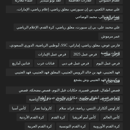
عصام الشوالي
عقارات العاصمة
عقد نونو مينديز
علماء مغاربة
علي سعيد الكعبي، بي إن سبورتس، معلق رياضي، إعلام رياضي، الإمارات،
عصام الشوالي، محمد الوضاحي
علي علوان
علي محمد علي، بي إن سبورت، معلق رياضي، كرة القدم، الإعلام الرياضي
عمر مرموش
فارس عوض، معلق رياضي، إماراتي، SSC، أبوظبي الرياضية، الدوري السعودي،
قنوات رياضية
فرص عمل
فرص عمل 2025
فرص عمل الإمارات
فرص عمل اليوم
فرص عمل في دبي
فنانات عرب
فنانين أمازيغ
فهد العتيبي، فهد بن خالد الرويس العتيبي، المعلق فهد العتيبي، فهد العتيبي
ويكيبيديا، فهد العتيبي وش يشجع
قصة نجاح
قصص أطفال، قصص قصيرة، حكايات قبل النوم، قصص مضحكة، قصص
للبنات، قصص أطفال مكتوبة، حكايات عالمية، حدوتة أطفال
قناة الجزيرة
قناة الحدث
قناة العربية
قنوات رياضية
كارلوس ألكاراز، التنس، رياضة، غراند سلام
كارولينا نصار
كأس آسيا
كأس العالم
كأس أمم أفريقيا
كرة القدم
كرة القدم الأردنية
كرة القدم الأوروبية
كرة القدم التونسية
كرة القدم العربية