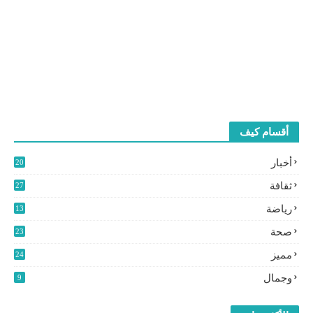
أقسام كيف
أخبار
20
2
ثقافة
27
3
رياضة
13
9
صحة
23
مميز
24
0
وجمال
9