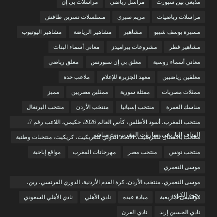
مذيعي بين سبورت
مراسل رياضي
مراسلات بي إن
مراسلات رياضيات
مريم صبري
مسلسلات نسرين طافش
مسيرة يوسف شيبو
مشاهير
مشاهير الرياضة
مشاهير اليوتيوب
مشاهير قطر
مشروعات بيراميدز
معاني أسماء البنات
معاني أسماء روسية
معلق بي إن سبورتس
معلق رياضي
معلقين رياضيين
معهد الجزيرة للإعلام
ملاعب جدة
ممثلات مصريات
ممثلة سورية
ممثلين مصريين
مميز
مناسك العمرة
منتخب إسبانيا
منتخب الأردن
منتخب البرتغال
منتخب المغرب، أسود الأطلس، كأس العالم 2026، حكيمي، اللاعب رقم 7،
الهداف التاريخي، مباريات المغرب، بث مباشر
منتخب باكستان للكريكيت، الاتحاد الدولي للكريكيت، كريكيت، منتخبات وطنية
منتخب تونس
منتخب مصر
مهرجانات المغرب
مواقع إباحية
موسى التعمري
موسى التعمري، منتخب الأردن، كرة القدم الأردنية، الدوري الفرنسي، رين،
نجوم الكرة
موسيقى أمازيغية
ميادة عبده
نادي الأهلي
نادي الأهلي السعودي
نادي الحسين إربد
نادي القرن