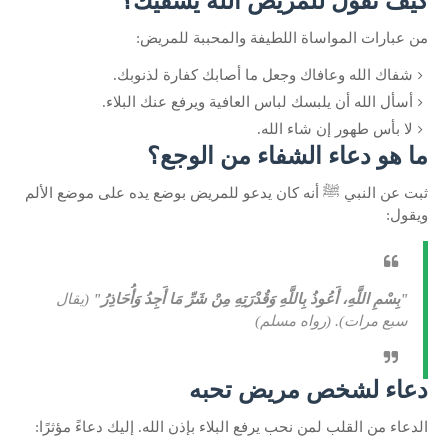
كيف نقول للمريض الله يشفيك؟
من عبارات المواساة اللطيفة والمحببة للمريض:
شفاك الله وعافاك وجعل ما أصابك كفارة لذنوبك.
أسأل الله أن يلبسك لباس العافية ويرفع عنك البلاء.
لا بأس طهور إن شاء الله.
ما هو دعاء الشفاء من الوجع؟
ثبت عن النبي ﷺ أنه كان يدعو للمريض بوضع يده على موضع الألم
ويقول:
"بِسْمِ اللَّهِ، أَعُوذُ بِاللَّهِ وَقُدْرَتِهِ مِنْ شَرِّ مَا أَجِدُ وَأُحَاذِرُ"
(يقال
سبع مرات). (رواه مسلم)
دعاء لشخص مريض تحبه
الدعاء من القلب لمن نحب يرفع البلاء بإذن الله. إليك دعاءً مؤثرًا: