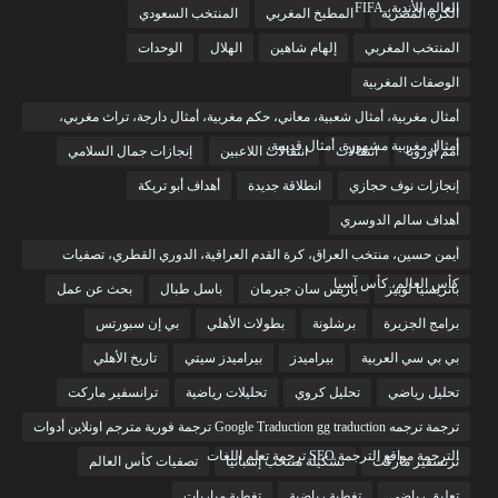
العالم للأندية، FIFA
الكرة المصرية
المطبخ المغربي
المنتخب السعودي
المنتخب المغربي
إلهام شاهين
الهلال
الوحدات
الوصفات المغربية
أمثال مغربية، أمثال شعبية، معاني، حكم مغربية، أمثال دارجة، تراث مغربي،
أمثال مغربية مشهورة، أمثال قديمة،
أمم أوروبا
انتقالات
انتقالات اللاعبين
إنجازات جمال السلامي
إنجازات نوف حجازي
انطلاقة جديدة
أهداف أبو تريكة
أهداف سالم الدوسري
أيمن حسين، منتخب العراق، كرة القدم العراقية، الدوري القطري، تصفيات
كأس العالم، كأس آسيا
باتريسيا لوبيز
باريس سان جيرمان
باسل طبال
بحث عن عمل
برامج الجزيرة
برشلونة
بطولات الأهلي
بي إن سبورتس
بي بي سي العربية
بيراميدز
بيراميدز سيتي
تاريخ الأهلي
تحليل رياضي
تحليل كروي
تحليلات رياضية
ترانسفير ماركت
ترجمة ترجمه Google Traduction gg traduction ترجمة فورية مترجم اونلاين أدوات
الترجمة مواقع الترجمة SEO ترجمة تعلم اللغات
ترنسفير ماركت
تشكيلة منتخب إسبانيا
تصفيات كأس العالم
تعليق رياضي
تغطية رياضية
تغطية مباريات