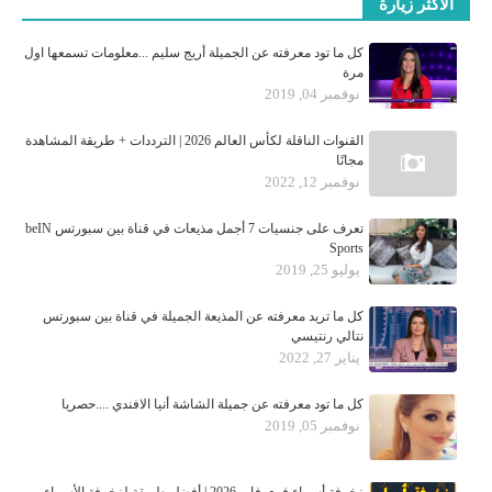
الأكثر زيارة
كل ما تود معرفته عن الجميلة أريج سليم ...معلومات تسمعها اول
مرة
نوفمبر 04, 2019
القنوات الناقلة لكأس العالم 2026 | الترددات + طريقة المشاهدة
مجانًا
نوفمبر 12, 2022
تعرف على جنسيات 7 أجمل مذيعات في قناة بين سبورتس beIN
Sports
يوليو 25, 2019
كل ما تريد معرفته عن المذيعة الجميلة في قناة بين سبورتس
نتالي رنتيسي
يناير 27, 2022
كل ما تود معرفته عن جميلة الشاشة أنيا الافندي ....حصريا
نوفمبر 05, 2019