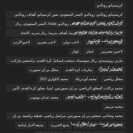
كريستيانو رونالدو
كريستيانو رونالدو، رونالدو، النصر السعودي، صور كرستيانو، أهداف رونالدو،
أخبار النصر تويتر، الدوري السعودي
كريستيانو رونالدو، كرة القدم، أهداف رونالدو، Siiiiiii، النصر السعودي، ريال
مدريد، مانشستر يونايتد، يوفنتوس
كريم بنزيما، ديانة بنزيما، أصول بنزيما، أهداف بنزيما، ريال مدريد، الاتحاد
السعودي، لقب الحكومة
كوبا أمريكا
لارا نبهان
لاعب دولي
لاعب مغربي
لاعبو الأردن
لاعبين مصريين
لبنان
لوتار
مارتن زوبيميندي، ريال سوسيداد، منتخب إسبانيا، كرة القدم، ترانسفير ماركت،
ليفربول، أرسنال
مانشستر سيتي
مباريات كرة القدم
محلل بي إن سبورت
محلل رياضي
محمد أبو تريكة
محمد الكواري 2025
محمد بركات، المعلق الرياضي، بي إن سبورتس، ليبيا، معلق كرة القدم، كأس
العالم ، التعليق الرياضي، إعلام رياضي
محمد سعدون الكواري
محمد عدنان
محمد عدنان يوتيوب
محمد مزيمز
محمد وضاحي، صحفي بي إن سبورتس، مراسل رياضي، تغطية رياضية، بي إن
سبورتس فرنسا، دوري أبطال أوروبا
محمود مرضي
مدرب الأردن
مذيع الجزيرة
مذيعة أخبار لبنانية