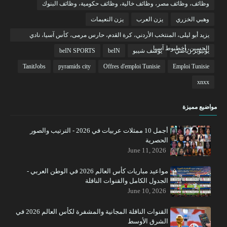
وظائف، وظائف مصر، وظائف خالية، وظائف حكومية، وظائف البنوك
وهبي الخزري
يزن العرب
يزن النعيمات
يزيد أبو ليلى، المنتخب الأردني، كرة القدم، حارس مرمى، كأس آسيا، نادي
الحسين، أخطبوط آسيا
يوتيوبر رياضي
يوسف شيبو
beIN
beIN SPORTS
TanitJobs
pyramids city
Offres d'emploi Tunisie
Emploi Tunisie
xnxx
مواضيع مميزة
أجمل 10 ممثلات عربيات في 2026 - الترتيب والصور
الحصرية
June 11, 2026
مواعيد مباريات كأس العالم 2026 في الوطن العربي -
الجدول الكامل والقنوات الناقلة
June 10, 2026
القنوات الناقلة المجانية والمشفرة لكأس العالم 2026 في
الشرق الأوسط