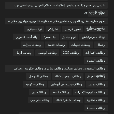
نانسي نور، سيرة ذاتية، مشاهير، إعلاميات، الإعلام العربي، زوج نانسي نور،
مواليد نانسي نور
نجوم العرب
نجوم مغاربة، مغاربة المهجر، مشاهير مغاربة، مغاربة عالميون، مهاجرين مغاربة،
رياضيين مغاربة
نسرين طافش
نسور قرطاج
نشرتكم
نوف حجازي
نوفاك دجوكوفيتش
نونو مينديز
نية العمرة
والد أحمد فاخوري
وجمال
وصفات حلويات
وصفات قديمة
وصفات منزلية
وظائف الإمارات
وظائف 2025
وظائف أبوظبي
وظائف أربيل
وظائف البصرة
وظائف السعودية، وظائف نسائية، وظائف شاغرة، وظائف حكومية، وظائف
الرياض
وظائف العراق
وظائف المغرب 2025
وظائف الموصل
وظائف تونس
وظائف جديدة في أبوظبي
وظائف حكومية
وظائف حكومية الإمارات
وظائف خاصة
وظائف دبي
وظائف شاغرة
وظائف شاغرة 2025
وظائف في دبي
وظائف للنساء