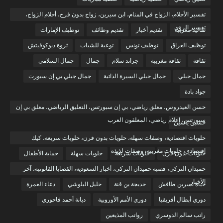
تفسير الأحلام، الزواج في المنام، ابن سيرين، زواج بدون فرح، أحلام الزواج،
تفسير الرؤى
تقاليد مغربية
تقديم أخبار
تقديم وظائف
توظيف الإمارات
توظيف العراق
توظيف تونس
توعية للشباب
ثروة ديوكوفيتش
ثقافة
ثقافة مغربية
جراند سلام
جمال
جمال السلامي
جمال جبلي
جمال جبلي السيرة الذاتية
جمال جبلي بي إن سبورت
جواد بادة
حسن العيدروس، معلق رياضي، بي إن سبورتس، التعليق الرياضي، معلق بي إن
سبورتس، إعلام رياضي، المعلقون العرب
حسين ياسين
حلويات اقتصادية، وصفات سهلة، حلويات بدون فرن، حلويات سريعة، كيك
اقتصادي، حلويات مغربية، وصفات لذيذة
حلويات بدون فرن
حلويات سريعة
حلويات سهلة
حماية الأطفال
حميدان التركي، قضية حميدان التركي، أخبار السعودية، القضايا القانونية، آخر
الأخبار
حياة نسرين طافش
خديجة بن قنة
خليل البلوشي
دعاء العمرة
دوري أبطال أفريقيا
دوري الأمم الأوروبية
ديانة أحمد فاخوري
راتب سالم الدوسري
رواتب المذيعين