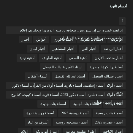
أقسام ثانوية
أ
إبراهيم خضرة، بي إن سبورتس، صحافة رياضية، الدوري الإنجليزي، إعلام
رياضي، صحفي فلسطيني، تغطية المباريات
أبو تريكة
احتفالات مغربية
أحمد فاخوري
أحواش
أخبار
أخبار الرياضة
أخبار الفن
أخبار المشاهير
أخبار لبنان
أخبار منتخب الأردن
أدعية السعي
أدعية الطواف
أدعية دينية
أساطير الكرة المصرية
استاد الأمير عبدالله الفيصل
استاد عبدالله الفيصل
أستاذ عبدالله الفيصل
أسماء أطفال
أسماء أولاد، أسماء إسلامية، أسماء نادرة، أسماء أولاد من القرآن، أسماء ذكور
2025
أسماء أولاد، أسماء نادرة، أسماء ذكور 2025، أسماء قوية، أسماء كيوت، كتالوج
أسماء، أسماء قرآنية
أسماء بنات
أسماء بنات أجنبية
أسماء بنات جديدة
أسماء بنات روسية
أسماء روسية 2025
أسماء روسية نادرة
أسماء عصرية 2025
أسماء مسيحية روسية
أشرف بن عياد
أضرار الإباحية
أطباق تقليدية مغربية
اعتزال أبو تريكة
إعلام