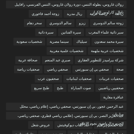
رولان غاروس، بطولة التنس، دورة رولان غاروس، التنس الفرنسي، رافاييل
نادال، كارلوس الكراز
رياضة
رياضة عربية
ريال مدريد
زوجة أحمد فاخوري
زوجة سالم الدوسري
زيزو
سالم الدوسري
سحر دهام
سير ذاتية علماء المغرب
سيرة الفنانين
سيرة ذاتية
سيرة محمد سعدون
سيلياك
سينما مصرية
شخصيات سعودية
شخصيات عربية ملهمة
شخصيات علمية مغربية
شركة بيراميدز للتطوير العقاري
صبري عبد المنعم
صحافة عربية
صحة
صحفي بي إن سبورتس
صحفي رياضي
صحفيات رياضة
صحفيات عربيات
صحفيات لبنانيات
صحفيون عرب
صحفيين رياضيين
صوت المباراة
طبخ
طبخ سريع
عباقرة مغاربة
عبد الرحمن عجور، بي إن سبورتس، صحفي رياضي، إعلام رياضي، محلل
مباريات
عبد العزيز النصر، بي إن سبورتس، إعلامي رياضي قطري، صحفي رياضي،
الجزيرة الرياضية، نجوم الإعلام
عبد المنعم إبراهيم
عدد ألقاب ديوكوفيتش
عروض شغل