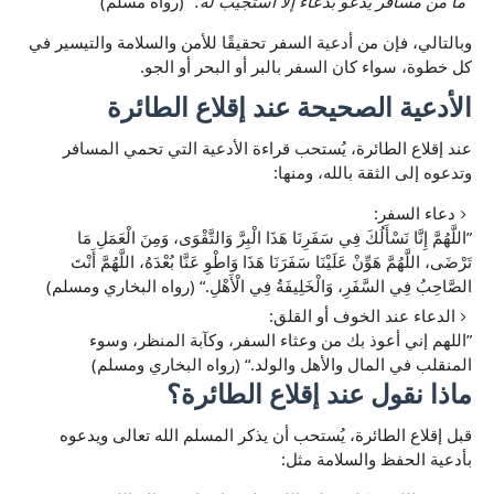
"ما من مسافر يدعو بدعاء إلا استجيب له."
(رواه مسلم)
وبالتالي، فإن من أدعية السفر تحقيقًا للأمن والسلامة والتيسير في
كل خطوة، سواء كان السفر بالبر أو البحر أو الجو.
الأدعية الصحيحة عند إقلاع الطائرة
عند إقلاع الطائرة، يُستحب قراءة الأدعية التي تحمي المسافر
وتدعوه إلى الثقة بالله، ومنها:
دعاء السفر:
اللَّهُمَّ إِنَّا نَسْأَلُكَ فِي سَفَرِنَا هَذَا الْبِرَّ وَالتَّقْوَى، وَمِنَ الْعَمَلِ مَا
تَرْضَى، اللَّهُمَّ هَوِّنْ عَلَيْنَا سَفَرَنَا هَذَا وَاطْوِ عَنَّا بُعْدَهُ، اللَّهُمَّ أَنْتَ
الصَّاحِبُ فِي السَّفَرِ، وَالْخَلِيفَةُ فِي الْأَهْلِ.
(رواه البخاري ومسلم)
الدعاء عند الخوف أو القلق:
اللهم إني أعوذ بك من وعثاء السفر، وكآبة المنظر، وسوء
المنقلب في المال والأهل والولد.
(رواه البخاري ومسلم)
ماذا نقول عند إقلاع الطائرة؟
قبل إقلاع الطائرة، يُستحب أن يذكر المسلم الله تعالى ويدعوه
بأدعية الحفظ والسلامة مثل: