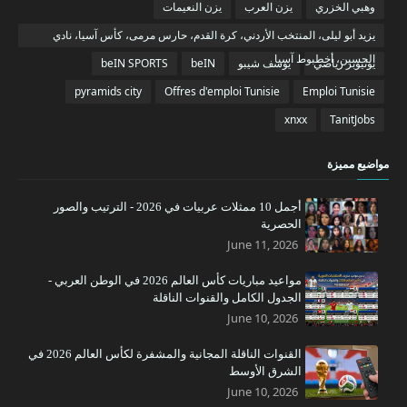
وهبي الخزري
يزن العرب
يزن النعيمات
يزيد أبو ليلى، المنتخب الأردني، كرة القدم، حارس مرمى، كأس آسيا، نادي
الحسين، أخطبوط آسيا
يوتيوبر رياضي
يوسف شيبو
beIN
beIN SPORTS
pyramids city
Offres d'emploi Tunisie
Emploi Tunisie
xnxx
TanitJobs
مواضيع مميزة
أجمل 10 ممثلات عربيات في 2026 - الترتيب والصور
الحصرية
June 11, 2026
مواعيد مباريات كأس العالم 2026 في الوطن العربي -
الجدول الكامل والقنوات الناقلة
June 10, 2026
القنوات الناقلة المجانية والمشفرة لكأس العالم 2026 في
الشرق الأوسط
June 10, 2026