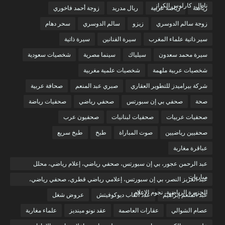
نادال، كارلوس الكراز
رياضة
رياضة عربية
ريال مدريد
زوجة أحمد فاخوري
زوجة سالم الدوسري
زيزو
سالم الدوسري
سحر دهام
سير ذاتية علماء المغرب
سيرة الفنانين
سيرة ذاتية
سيرة محمد سعدون
سيلياك
سينما مصرية
شخصيات سعودية
شخصيات عربية ملهمة
شخصيات علمية مغربية
شركة بيراميدز للتطوير العقاري
صبري عبد المنعم
صحافة عربية
صحة
صحفي بي إن سبورتس
صحفي رياضي
صحفيات رياضة
صحفيات عربيات
صحفيات لبنانيات
صحفيون عرب
صحفيين رياضيين
صوت المباراة
طبخ
طبخ سريع
عباقرة مغاربة
عبد الرحمن عجور، بي إن سبورتس، صحفي رياضي، إعلام رياضي، محلل
مباريات
عبد العزيز النصر، بي إن سبورتس، إعلامي رياضي قطري، صحفي رياضي،
الجزيرة الرياضية، نجوم الإعلام
عبد المنعم إبراهيم
عدد ألقاب ديوكوفيتش
عروض شغل
عصام الشوالي
عقارات العاصمة
عقد نونو مينديز
علماء مغاربة