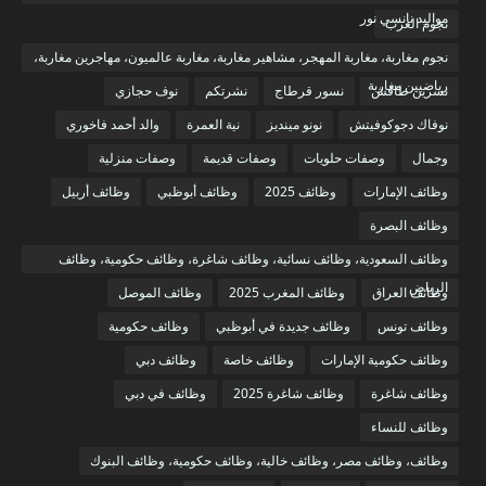
مواليد نانسي نور
نجوم العرب
نجوم مغاربة، مغاربة المهجر، مشاهير مغاربة، مغاربة عالميون، مهاجرين مغاربة،
رياضيين مغاربة
نسرين طافش
نسور قرطاج
نشرتكم
نوف حجازي
نوفاك دجوكوفيتش
نونو مينديز
نية العمرة
والد أحمد فاخوري
وجمال
وصفات حلويات
وصفات قديمة
وصفات منزلية
وظائف الإمارات
وظائف 2025
وظائف أبوظبي
وظائف أربيل
وظائف البصرة
وظائف السعودية، وظائف نسائية، وظائف شاغرة، وظائف حكومية، وظائف
الرياض
وظائف العراق
وظائف المغرب 2025
وظائف الموصل
وظائف تونس
وظائف جديدة في أبوظبي
وظائف حكومية
وظائف حكومية الإمارات
وظائف خاصة
وظائف دبي
وظائف شاغرة
وظائف شاغرة 2025
وظائف في دبي
وظائف للنساء
وظائف، وظائف مصر، وظائف خالية، وظائف حكومية، وظائف البنوك