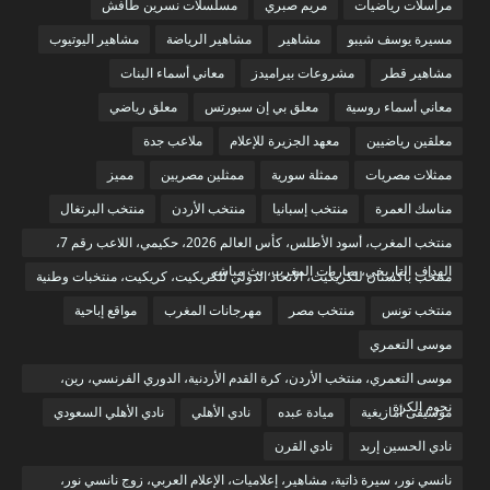
مراسلات رياضيات
مريم صبري
مسلسلات نسرين طافش
مسيرة يوسف شيبو
مشاهير
مشاهير الرياضة
مشاهير اليوتيوب
مشاهير قطر
مشروعات بيراميدز
معاني أسماء البنات
معاني أسماء روسية
معلق بي إن سبورتس
معلق رياضي
معلقين رياضيين
معهد الجزيرة للإعلام
ملاعب جدة
ممثلات مصريات
ممثلة سورية
ممثلين مصريين
مميز
مناسك العمرة
منتخب إسبانيا
منتخب الأردن
منتخب البرتغال
منتخب المغرب، أسود الأطلس، كأس العالم 2026، حكيمي، اللاعب رقم 7،
الهداف التاريخي، مباريات المغرب، بث مباشر
منتخب باكستان للكريكيت، الاتحاد الدولي للكريكيت، كريكيت، منتخبات وطنية
منتخب تونس
منتخب مصر
مهرجانات المغرب
مواقع إباحية
موسى التعمري
موسى التعمري، منتخب الأردن، كرة القدم الأردنية، الدوري الفرنسي، رين،
نجوم الكرة
موسيقى أمازيغية
ميادة عبده
نادي الأهلي
نادي الأهلي السعودي
نادي الحسين إربد
نادي القرن
نانسي نور، سيرة ذاتية، مشاهير، إعلاميات، الإعلام العربي، زوج نانسي نور،