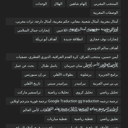
المنتخب المغربي
إلهام شاهين
الهلال
الوحدات
الوصفات المغربية
أمثال مغربية، أمثال شعبية، معاني، حكم مغربية، أمثال دارجة، تراث مغربي،
أمثال مغربية مشهورة، أمثال قديمة،
أمم أوروبا
انتقالات
انتقالات اللاعبين
إنجازات جمال السلامي
إنجازات نوف حجازي
انطلاقة جديدة
أهداف أبو تريكة
أهداف سالم الدوسري
أيمن حسين، منتخب العراق، كرة القدم العراقية، الدوري القطري، تصفيات
كأس العالم، كأس آسيا
باتريسيا لوبيز
باريس سان جيرمان
باسل طبال
بحث عن عمل
برامج الجزيرة
برشلونة
بطولات الأهلي
بي إن سبورتس
بي بي سي العربية
بيراميدز
بيراميدز سيتي
تاريخ الأهلي
تحليل رياضي
تحليل كروي
تحليلات رياضية
ترانسفير ماركت
ترجمة ترجمه Google Traduction gg traduction ترجمة فورية مترجم اونلاين
أدوات الترجمة مواقع الترجمة SEO ترجمة تعلم اللغات
ترنسفير ماركت
تشكيلة منتخب إسبانيا
تصفيات كأس العالم
تعليق رياضي
تغطية رياضية
تغطية مباريات
تفسير الأحلام، الزواج في المنام، ابن سيرين، زواج بدون فرح، أحلام الزواج،