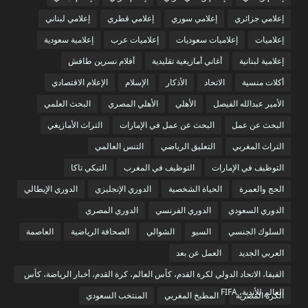
إعلامي جزائري
إعلامي سوري
إعلامي قطري
إعلامي لبناني
إعلاميات
إعلاميات سعوديات
إعلاميات عرب
إعلامية سعودية
إعلامية لبنانية
أغاني أمازيغية تقليدية
أفلام نسرين طافش
أكلات منسية
الاتحاد
الأذكار
الإسلام
الإعلام الاقتصادي
الأمير عبدالله الفيصل
الأهلي
الأهلي المصري
البحث العلمي
البحث عن عمل
البحث عن عمل في الإمارات
التراث الأمازيغي
التراث المغربي
التعليق الرياضي
التنس العالمي
التوظيف في الإمارات
التوظيف في المغرب
التيكي تاكا
الحج والعمرة
الحياة الشخصية
الدوري الإنجليزي
الدوري الإيطالي
الدوري السعودي
الدوري الفرنسي
الدوري المصري
السلوك الجنسي
السيو
الشوالي
الصحافة الرياضية
العاصمة
العربي الجديد
العمل عن بعد
الفيفا، الاتحاد الدولي لكرة القدم، كأس العالم، كرة القدم، أخبار الرياضة، كأس
العالم للأندية، FIFA
الكرة المصرية
المطبخ المغربي
المنتخب السعودي