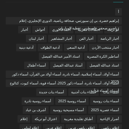
أ
إبراهيم خضرة، بي إن سبورتس، صحافة رياضية، الدوري الإنجليزي، إعلام
رياضي، صحفي فلسطيني، تغطية المباريات
أبو تريكة
احتفالات مغربية
أحمد فاخوري
أحواش
أخبار
أخبار الرياضة
أخبار الفن
أخبار المشاهير
أخبار لبنان
أخبار منتخب الأردن
أدعية السعي
أدعية الطواف
أدعية دينية
أساطير الكرة المصرية
استاد الأمير عبدالله الفيصل
استاد عبدالله الفيصل
أستاذ عبدالله الفيصل
أسماء أطفال
أسماء أولاد، أسماء إسلامية، أسماء نادرة، أسماء أولاد من القرآن، أسماء ذكور
2025
أسماء أولاد، أسماء نادرة، أسماء ذكور 2025، أسماء قوية، أسماء كيوت، كتالوج
أسماء، أسماء قرآنية
أسماء بنات
أسماء بنات أجنبية
أسماء بنات جديدة
أسماء بنات روسية
أسماء روسية 2025
أسماء روسية نادرة
أسماء عصرية 2025
أسماء مسيحية روسية
أشرف بن عياد
أضرار الإباحية
أطباق تقليدية مغربية
اعتزال أبو تريكة
إعلام
إعلام رياضي
إعلام رياضي عربي
إعلام عربي
إعلام لبناني