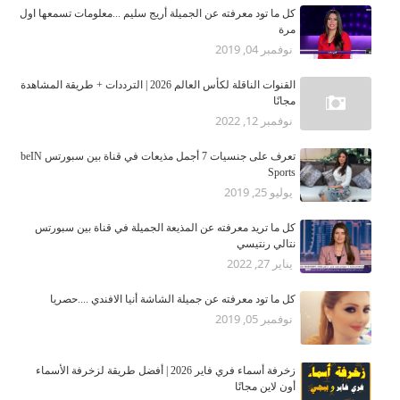
كل ما تود معرفته عن الجميلة أريج سليم ...معلومات تسمعها اول
مرة
نوفمبر 04, 2019
القنوات الناقلة لكأس العالم 2026 | الترددات + طريقة المشاهدة
مجانًا
نوفمبر 12, 2022
تعرف على جنسيات 7 أجمل مذيعات في قناة بين سبورتس beIN
Sports
يوليو 25, 2019
كل ما تريد معرفته عن المذيعة الجميلة في قناة بين سبورتس
نتالي رنتيسي
يناير 27, 2022
كل ما تود معرفته عن جميلة الشاشة أنيا الافندي ....حصريا
نوفمبر 05, 2019
زخرفة أسماء فري فاير 2026 | أفضل طريقة لزخرفة الأسماء
أون لاين مجانًا