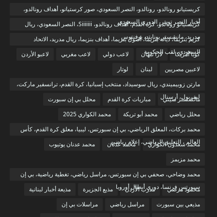
كريستيانو رونالدو، رونالدو، النصر السعودي، صور كرستيانو، أهداف رونالدو،
أخبار النصر تويتر، الدوري السعودي
كريستيانو رونالدو، كرة القدم، أهداف رونالدو، Siiiiiii، النصر السعودي، ريال
مدريد، مانشستر يونايتد، يوفنتوس
كريم بنزيما، ديانة بنزيما، أصول بنزيما، أهداف بنزيما، ريال مدريد، الاتحاد
السعودي، لقب الحكومة
كوبا أمريكا
لارا نبهان
لاعب دولي
لاعب مغربي
لاعبو الأردن
لاعبين مصريين
لبنان
لوتار
مارتن زوبيميندي، ريال سوسيداد، منتخب إسبانيا، كرة القدم، ترانسفير ماركت،
ليفربول، أرسنال
مانشستر سيتي
مباريات كرة القدم
محلل بي إن سبورت
محلل رياضي
محمد أبو تريكة
محمد الكواري 2025
محمد بركات، المعلق الرياضي، بي إن سبورتس، ليبيا، معلق كرة القدم، كأس
العالم ، التعليق الرياضي، إعلام رياضي
محمد سعدون الكواري
محمد عدنان
محمد عدنان يوتيوب
محمد مزيمز
محمد وضاحي، صحفي بي إن سبورتس، مراسل رياضي، تغطية رياضية، بي إن
سبورتس فرنسا، دوري أبطال أوروبا
محمود مرضي
مدرب الأردن
مذيع الجزيرة
مذيعة أخبار لبنانية
مذيعي بين سبورت
مراسل رياضي
مراسلات بي إن