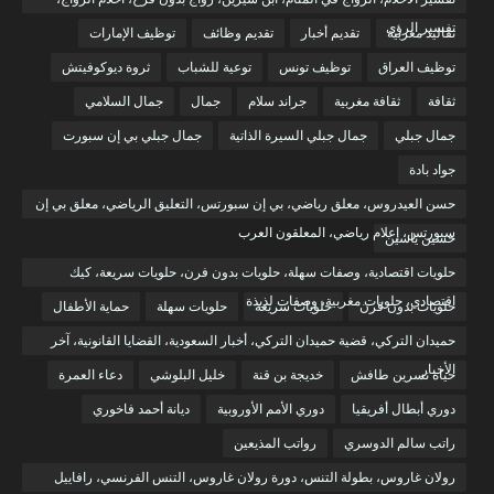
تفسير الرؤى
تقاليد مغربية
تقديم أخبار
تقديم وظائف
توظيف الإمارات
توظيف العراق
توظيف تونس
توعية للشباب
ثروة ديوكوفيتش
ثقافة
ثقافة مغربية
جراند سلام
جمال
جمال السلامي
جمال جبلي
جمال جبلي السيرة الذاتية
جمال جبلي بي إن سبورت
جواد بادة
حسن العيدروس، معلق رياضي، بي إن سبورتس، التعليق الرياضي، معلق بي إن
سبورتس، إعلام رياضي، المعلقون العرب
حسين ياسين
حلويات اقتصادية، وصفات سهلة، حلويات بدون فرن، حلويات سريعة، كيك
اقتصادي، حلويات مغربية، وصفات لذيذة
حلويات بدون فرن
حلويات سريعة
حلويات سهلة
حماية الأطفال
حميدان التركي، قضية حميدان التركي، أخبار السعودية، القضايا القانونية، آخر
الأخبار
حياة نسرين طافش
خديجة بن قنة
خليل البلوشي
دعاء العمرة
دوري أبطال أفريقيا
دوري الأمم الأوروبية
ديانة أحمد فاخوري
راتب سالم الدوسري
رواتب المذيعين
رولان غاروس، بطولة التنس، دورة رولان غاروس، التنس الفرنسي، رافاييل