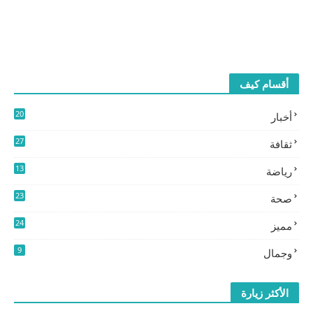
أقسام كيف
20
أخبار
2
27
ثقافة
3
13
رياضة
9
23
صحة
24
مميز
0
9
وجمال
الأكثر زيارة