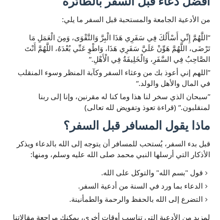
أفضل دعاء قبل السفر بالطائرة
من الأدعية الجامعة والمستحبة قبل السفر ما يلي:
اللَّهُمَّ إِنِّي أَسْأَلُكَ فِي سَفَرِي هَذَا الْبِرَّ وَالتَّقْوَى، وَمِنَ الْعَمَلِ مَا
تَرْضَى، اللَّهُمَّ هَوِّنْ عَلَيَّ سَفَرِي هَذَا، وَاطْوِ عَنِّي بُعْدَهُ، اللَّهُمَّ أَنْتَ
الصَّاحِبُ فِي السَّفَرِ، وَالْخَلِيفَةُ فِي الْأَهْلِ.
اللهم إني أعوذ بك من وعثاء السفر وكآبة المنظر وسوء المنقلب
في المال والأهل والولد.
سبحان الذي سخر لنا هذا وما كنا له مقرنين، وإنا إلى ربنا
لمنقلبون.
(قراءة تعوذ وتفويض لله تعالى)
ماذا يقول المسافر قبل السفر؟
قبل بدء السفر، يُستحب للمسافر أن يتوجه إلى الله بالدعاء ويذكر
الأذكار التي أرسلها النبي محمد صلى الله عليه وسلم، ومنها:
قول "بسم الله" والتوكل على الله.
الدعاء بما ورد في السنة من أدعية السفر.
التضرع إلى الله بالحفظ والرحمة والطمأنينة.
لمزيد من الأدعية التي تناسب أوقات أخرى، يمكنك مراجعة مقالاتنا