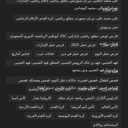
علي سعيد الكعبي، بي إن سبورتس، معلق رياضي، إعلام رياضي، الإمارات،
عصام الشوالي، محمد الوضاحي
علي علوان
علي محمد علي، بي إن سبورت، معلق رياضي، كرة القدم، الإعلام الرياضي
عمر مرموش
فارس عوض، معلق رياضي، إماراتي، SSC، أبوظبي الرياضية، الدوري السعودي،
قنوات رياضية
فرص عمل
فرص عمل 2025
فرص عمل الإمارات
فرص عمل اليوم
فرص عمل في دبي
فنانات عرب
فنانين أمازيغ
فهد العتيبي، فهد بن خالد الرويس العتيبي، المعلق فهد العتيبي، فهد العتيبي
ويكيبيديا، فهد العتيبي وش يشجع
قصة نجاح
قصص أطفال، قصص قصيرة، حكايات قبل النوم، قصص مضحكة، قصص
للبنات، قصص أطفال مكتوبة، حكايات عالمية، حدوتة أطفال
قناة الجزيرة
قناة الحدث
قناة العربية
قنوات رياضية
كارلوس ألكاراز، التنس، رياضة، غراند سلام
كارولينا نصار
كأس آسيا
كأس العالم
كأس أمم أفريقيا
كرة القدم
كرة القدم الأردنية
كرة القدم الأوروبية
كرة القدم التونسية
كرة القدم العربية
كريستيانو رونالدو