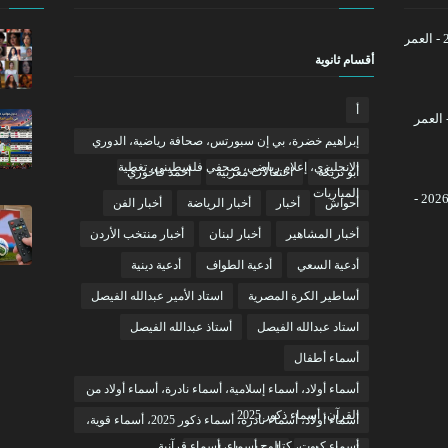
كم عمر ليونيل ميسي في 2026 - العمر
أقسام ثانوية
أ
ر محمد صلاح في 2026 - العمر
إبراهيم خضرة، بي إن سبورتس، صحافة رياضية، الدوري
الإنجليزي، إعلام رياضي، صحفي فلسطيني، تغطية
أبو تريكة
احتفالات مغربية
أحمد فاخوري
المباريات
كم عمر كريستيانو رونالدو في 2026 -
أحواش
أخبار
أخبار الرياضة
أخبار الفن
أخبار المشاهير
أخبار لبنان
أخبار منتخب الأردن
أدعية السعي
أدعية الطواف
أدعية دينية
أساطير الكرة المصرية
استاد الأمير عبدالله الفيصل
استاد عبدالله الفيصل
أستاذ عبدالله الفيصل
أسماء أطفال
أسماء أولاد، أسماء إسلامية، أسماء نادرة، أسماء أولاد من
القرآن، أسماء ذكور 2025
أسماء أولاد، أسماء نادرة، أسماء ذكور 2025، أسماء قوية،
أسماء كيوت، كتالوج أسماء، أسماء قرآنية