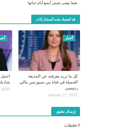
هيفا وهبي تعيش أبشع أيام حياتها
قد تُعجبك هذه المشاركات
أخبار
أخبا
كل ما تريد معرفته عن المذيعة
اجمل م
الجميلة في قناة بين سبورتس نتالي
شاذبك
رنتيسي
 2020
January 27, 2022
إرسال تعليق
0 تعليقات