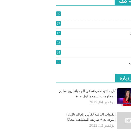
م كيف
20
2
27
3
13
9
23
24
0
9
 زيارة
كل ما تود معرفته عن الجميلة أريج سليم
...معلومات تسمعها اول مرة
نوفمبر 04, 2019
القنوات الناقلة لكأس العالم 2026 |
الترددات + طريقة المشاهدة مجانًا
نوفمبر 12, 2022