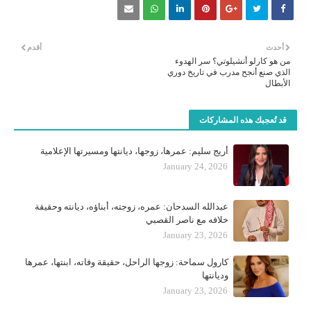
أحدث
أقدم
من هو كارلو أنشيلوتي؟ سر الهدوء
الذي صنع أنجح مدرب في تاريخ دوري
الأبطال
قد تُعجبك هذه المشاركات
أريج سليم: عمرها، زوجها، ديانتها ومسيرتها الإعلامية
January 24, 2026
عبدالله السدحان: عمره، زوجته، أبناؤه، ديانته وحقيقة
خلافه مع ناصر القصبي
January 23, 2026
كارول سماحة: زوجها الراحل، حقيقة وفاته، ابنتها، عمرها
وديانتها
January 23, 2026