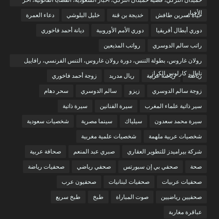
حميدان التركي، قضية حميدان التركي، أخبار السعودية، القضايا القانونية، آخر
الأخبار
حياة نسرين طافش
خديجة بن قنة
خليل البلوشي
دعاء العمرة
دوري أبطال أفريقيا
دوري الأمم الأوروبية
ديانة أحمد فاخوري
راتب سالم الدوسري
رواتب المذيعين
رولان غاروس، بطولة التنس، دورة رولان غاروس، التنس الفرنسي، رافاييل
نادال، كارلوس الكراز
رياضة
رياضة عربية
ريال مدريد
زوجة أحمد فاخوري
زوجة سالم الدوسري
زيزو
سالم الدوسري
سحر دهام
سير ذاتية علماء المغرب
سيرة الفنانين
سيرة ذاتية
سيرة محمد سعدون
سيلياك
سينما مصرية
شخصيات سعودية
شخصيات عربية ملهمة
شخصيات علمية مغربية
شركة بيراميدز للتطوير العقاري
صبري عبد المنعم
صحافة عربية
صحة
صحفي بي إن سبورتس
صحفي رياضي
صحفيات رياضة
صحفيات عربيات
صحفيات لبنانيات
صحفيون عرب
صحفيين رياضيين
صوت المباراة
طبخ
طبخ سريع
عباقرة مغاربة