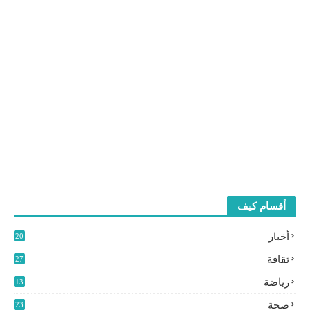
أقسام كيف
أخبار
20
2
ثقافة
27
3
رياضة
13
9
صحة
23