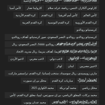
قناة الجزيرة
قناة الحدث
قناة العربية
قنوات رياضية
كارلوس ألكاراز، التنس، رياضة، غراند سلام
كارولينا نصار
كأس آسيا
كأس العالم
كأس أمم أفريقيا
كرة القدم
كرة القدم الأردنية
كرة القدم الأوروبية
كرة القدم التونسية
كرة القدم العربية
كريستيانو رونالدو
كريستيانو رونالدو، رونالدو، النصر السعودي، صور كرستيانو، أهداف رونالدو،
أخبار النصر تويتر، الدوري السعودي
كريستيانو رونالدو، كرة القدم، أهداف رونالدو، Siiiiiii، النصر السعودي، ريال
مدريد، مانشستر يونايتد، يوفنتوس
كريم بنزيما، ديانة بنزيما، أصول بنزيما، أهداف بنزيما، ريال مدريد، الاتحاد
السعودي، لقب الحكومة
كوبا أمريكا
لارا نبهان
لاعب دولي
لاعب مغربي
لاعبو الأردن
لاعبين مصريين
لبنان
لوتار
مارتن زوبيميندي، ريال سوسيداد، منتخب إسبانيا، كرة القدم، ترانسفير ماركت،
ليفربول، أرسنال
مانشستر سيتي
مباريات كرة القدم
محلل بي إن سبورت
محلل رياضي
محمد أبو تريكة
محمد الكواري 2025
محمد بركات، المعلق الرياضي، بي إن سبورتس، ليبيا، معلق كرة القدم، كأس
العالم ، التعليق الرياضي، إعلام رياضي
محمد سعدون الكواري
محمد عدنان
محمد عدنان يوتيوب