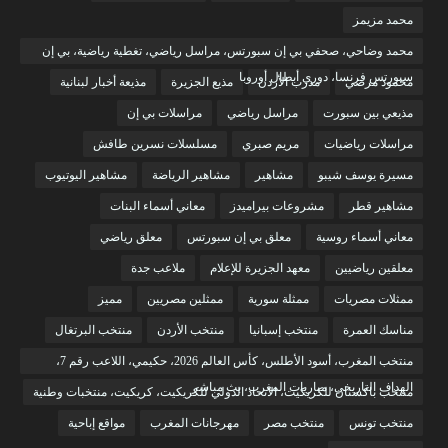
محمد مزيمز
محمد وضاحي، صحفي بي إن سبورتس، مراسل رياضي، تغطية رياضية، بي إن
سبورتس فرنسا، دوري أبطال أوروبا
محمود مرضي
مدرب الأردن
مذيع الجزيرة
مذيعة أخبار لبنانية
مذيعي بين سبورت
مراسل رياضي
مراسلات بي إن
مراسلات رياضيات
مريم صبري
مسلسلات نسرين طافش
مسيرة يوسف شيبو
مشاهير
مشاهير الرياضة
مشاهير اليوتيوب
مشاهير قطر
مشروعات بيراميدز
معاني أسماء البنات
معاني أسماء روسية
معلق بي إن سبورتس
معلق رياضي
معلقين رياضيين
معهد الجزيرة للإعلام
ملاعب جدة
ممثلات مصريات
ممثلة سورية
ممثلين مصريين
مميز
مناسك العمرة
منتخب إسبانيا
منتخب الأردن
منتخب البرتغال
منتخب المغرب، أسود الأطلس، كأس العالم 2026، حكيمي، اللاعب رقم 7،
الهداف التاريخي، مباريات المغرب، بث مباشر
منتخب باكستان للكريكيت، الاتحاد الدولي للكريكيت، كريكيت، منتخبات وطنية
منتخب تونس
منتخب مصر
مهرجانات المغرب
مواقع إباحية