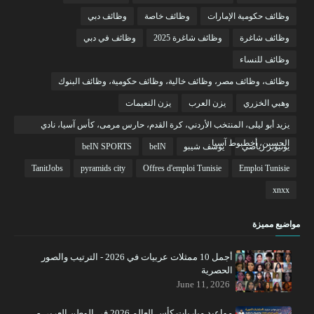
وظائف حكومية الإمارات
وظائف خاصة
وظائف دبي
وظائف شاغرة
وظائف شاغرة 2025
وظائف في دبي
وظائف للنساء
وظائف، وظائف مصر، وظائف خالية، وظائف حكومية، وظائف البنوك
وهبي الخزري
يزن العرب
يزن النعيمات
يزيد أبو ليلى، المنتخب الأردني، كرة القدم، حارس مرمى، كأس آسيا، نادي
الحسين، أخطبوط آسيا
يوتيوبر رياضي
يوسف شيبو
beIN
beIN SPORTS
TanitJobs
pyramids city
Offres d'emploi Tunisie
Emploi Tunisie
xnxx
مواضيع مميزة
أجمل 10 ممثلات عربيات في 2026 - الترتيب والصور
الحصرية
June 11, 2026
مواعيد مباريات كأس العالم 2026 في الوطن العربي -