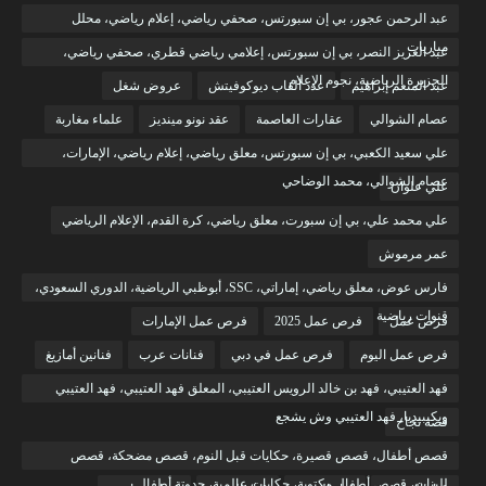
عبد الرحمن عجور، بي إن سبورتس، صحفي رياضي، إعلام رياضي، محلل
مباريات
عبد العزيز النصر، بي إن سبورتس، إعلامي رياضي قطري، صحفي رياضي،
الجزيرة الرياضية، نجوم الإعلام
عبد المنعم إبراهيم
عدد ألقاب ديوكوفيتش
عروض شغل
عصام الشوالي
عقارات العاصمة
عقد نونو مينديز
علماء مغاربة
علي سعيد الكعبي، بي إن سبورتس، معلق رياضي، إعلام رياضي، الإمارات،
عصام الشوالي، محمد الوضاحي
علي علوان
علي محمد علي، بي إن سبورت، معلق رياضي، كرة القدم، الإعلام الرياضي
عمر مرموش
فارس عوض، معلق رياضي، إماراتي، SSC، أبوظبي الرياضية، الدوري السعودي،
قنوات رياضية
فرص عمل
فرص عمل 2025
فرص عمل الإمارات
فرص عمل اليوم
فرص عمل في دبي
فنانات عرب
فنانين أمازيغ
فهد العتيبي، فهد بن خالد الرويس العتيبي، المعلق فهد العتيبي، فهد العتيبي
ويكيبيديا، فهد العتيبي وش يشجع
قصة نجاح
قصص أطفال، قصص قصيرة، حكايات قبل النوم، قصص مضحكة، قصص
للبنات، قصص أطفال مكتوبة، حكايات عالمية، حدوتة أطفال