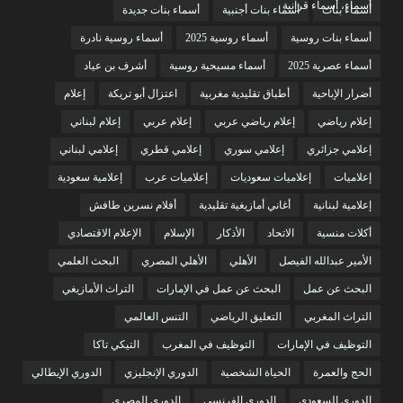
أسماء، أسماء قرآنية
أسماء بنات
أسماء بنات أجنبية
أسماء بنات جديدة
أسماء بنات روسية
أسماء روسية 2025
أسماء روسية نادرة
أسماء عصرية 2025
أسماء مسيحية روسية
أشرف بن عياد
أضرار الإباحية
أطباق تقليدية مغربية
اعتزال أبو تريكة
إعلام
إعلام رياضي
إعلام رياضي عربي
إعلام عربي
إعلام لبناني
إعلامي جزائري
إعلامي سوري
إعلامي قطري
إعلامي لبناني
إعلاميات
إعلاميات سعوديات
إعلاميات عرب
إعلامية سعودية
إعلامية لبنانية
أغاني أمازيغية تقليدية
أفلام نسرين طافش
أكلات منسية
الاتحاد
الأذكار
الإسلام
الإعلام الاقتصادي
الأمير عبدالله الفيصل
الأهلي
الأهلي المصري
البحث العلمي
البحث عن عمل
البحث عن عمل في الإمارات
التراث الأمازيغي
التراث المغربي
التعليق الرياضي
التنس العالمي
التوظيف في الإمارات
التوظيف في المغرب
التيكي تاكا
الحج والعمرة
الحياة الشخصية
الدوري الإنجليزي
الدوري الإيطالي
الدوري السعودي
الدوري الفرنسي
الدوري المصري