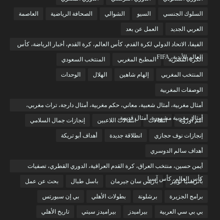
السلوك الجنسي
السيو
الشوالي
الصحافة الرياضية
العاصمة
العربي الجديد
العمل عن بعد
الفيفا، الاتحاد الدولي لكرة القدم، كأس العالم، كرة القدم، أخبار الرياضة، كأس
العالم للأندية، FIFA
الكرة المصرية
المطبخ المغربي
المنتخب السعودي
المنتخب المغربي
إلهام شاهين
الهلال
الوحدات
الوصفات المغربية
أمثال مغربية، أمثال شعبية، معاني، حكم مغربية، أمثال دارجة، تراث مغربي،
أمثال مغربية مشهورة، أمثال قديمة،
أمم أوروبا
انتقالات
انتقالات اللاعبين
إنجازات جمال السلامي
إنجازات نوف حجازي
انطلاقة جديدة
أهداف أبو تريكة
أهداف سالم الدوسري
أيمن حسين، منتخب العراق، كرة القدم العراقية، الدوري القطري، تصفيات
كأس العالم، كأس آسيا
باتريسيا لوبيز
باريس سان جيرمان
باسل طبال
بحث عن عمل
برامج الجزيرة
برشلونة
بطولات الأهلي
بي إن سبورتس
بي بي سي العربية
بيراميدز
بيراميدز سيتي
تاريخ الأهلي