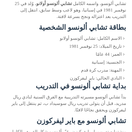
تشابي ألونسو، واسمه الكامل
تشابي ألونسو أولانو
، وُلد في 25
نوفمبر 1981 في إسبانيا، وهو لاعب وسط سابق، انتقل إلى
التدريب بعد اعتزاله ونجح بسرعة لافتة.
بطاقة تشابي ألونسو الشخصية
الاسم الكامل: تشابي ألونسو أولانو
تاريخ الميلاد: 25 نوفمبر 1981
العمر: 44 عامًا
الجنسية: إسبانية
المهنة: مدرب كرة قدم
النادي الحالي: باير ليفركوزن
بداية تشابي ألونسو في التدريب
بدأ تشابي ألونسو مسيرته التدريبية مع الفرق السنية لنادي ريال
مدريد، قبل أن يتولى تدريب ريال سوسيداد ب، ثم ينتقل إلى باير
ليفركوزن ويحقق نجاحًا لافتًا.
تشابي ألونسو مع باير ليفركوزن
منذ توليه تدريب باير ليفركوزن، غيّر ألونسو شكل الفريق بالكامل،