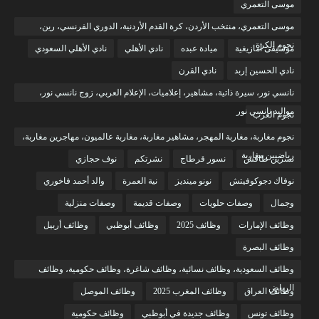
موسى التعمري
موسى التعمري، منتخب الأردن، كرة القدم الأردنية، الدوري الفرنسي، رين،
نجوم الكرة
موسيقى أمازيغية
ميادة عبده
نادي الأهلي
نادي الأهلي السعودي
نادي الحسين إربد
نادي القرن
نانسي نور، سيرة ذاتية، مشاهير، إعلاميات، الإعلام العربي، زوج نانسي نور،
مواليد نانسي نور
نجوم العرب
نجوم مغاربة، مغاربة المهجر، مشاهير مغاربة، مغاربة عالميون، مهاجرين مغاربة،
رياضيين مغاربة
نسرين طافش
نسور قرطاج
نشرتكم
نوف حجازي
نوفاك دجوكوفيتش
نونو مينديز
نية العمرة
والد أحمد فاخوري
وجمال
وصفات حلويات
وصفات قديمة
وصفات منزلية
وظائف الإمارات
وظائف 2025
وظائف أبوظبي
وظائف أربيل
وظائف البصرة
وظائف السعودية، وظائف نسائية، وظائف شاغرة، وظائف حكومية، وظائف
الرياض
وظائف العراق
وظائف المغرب 2025
وظائف الموصل
وظائف تونس
وظائف جديدة في أبوظبي
وظائف حكومية