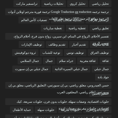
تحليل رياضي
تحليل كروي
تحليلات رياضية
ترانسفير ماركت
ترجمة ترجمه Google Traduction gg traduction ترجمة فورية مترجم اونلاين أدوات
الترجمة مواقع الترجمة SEO ترجمة تعلم اللغات
ترنسفير ماركت
تشكيلة منتخب إسبانيا
تصفيات كأس العالم
تعليق رياضي
تغطية رياضية
تغطية مباريات
تفسير الأحلام، الزواج في المنام، ابن سيرين، زواج بدون فرح، أحلام الزواج،
تفسير الرؤى
تقاليد مغربية
تقديم أخبار
تقديم وظائف
توظيف الإمارات
توظيف العراق
توظيف تونس
توعية للشباب
ثروة ديوكوفيتش
ثقافة
ثقافة مغربية
جراند سلام
جمال
جمال السلامي
جمال جبلي
جمال جبلي السيرة الذاتية
جمال جبلي بي إن سبورت
جواد بادة
حسن العيدروس، معلق رياضي، بي إن سبورتس، التعليق الرياضي، معلق بي إن
سبورتس، إعلام رياضي، المعلقون العرب
حسين ياسين
حلويات اقتصادية، وصفات سهلة، حلويات بدون فرن، حلويات سريعة، كيك
اقتصادي، حلويات مغربية، وصفات لذيذة
حلويات بدون فرن
حلويات سريعة
حلويات سهلة
حماية الأطفال