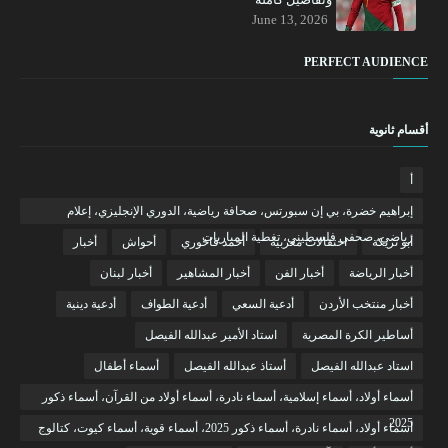
June 13, 2026
PERFECT AUDIENCE
أقسام ثانوية
أ
إبراهيم خضرة، بي إن سبورتس، صحافة رياضية، الدوري الإنجليزي، إعلام
رياضي، صحفي فلسطيني، تغطية المباريات
أبو تريكة
احتفالات مغربية
أحمد فاخوري
أحواش
أخبار
أخبار الرياضة
أخبار الفن
أخبار المشاهير
أخبار لبنان
أخبار منتخب الأردن
أدعية السعي
أدعية الطواف
أدعية دينية
أساطير الكرة المصرية
استاد الأمير عبدالله الفيصل
استاد عبدالله الفيصل
أستاذ عبدالله الفيصل
أسماء أطفال
أسماء أولاد، أسماء إسلامية، أسماء نادرة، أسماء أولاد من القرآن، أسماء ذكور
2025
أسماء أولاد، أسماء نادرة، أسماء ذكور 2025، أسماء قوية، أسماء كيوت، كتالوج