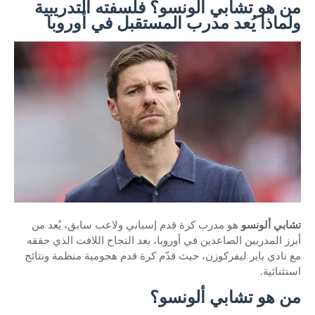
من هو تشابي ألونسو؟ فلسفته التدريبية
ولماذا يُعد مدرب المستقبل في أوروبا
تشابي ألونسو
هو مدرب كرة قدم إسباني ولاعب سابق، يُعد من
أبرز المدربين الصاعدين في أوروبا، بعد النجاح اللافت الذي حققه
مع نادي باير ليفركوزن، حيث قدّم كرة قدم هجومية منظمة ونتائج
استثنائية.
من هو تشابي ألونسو؟