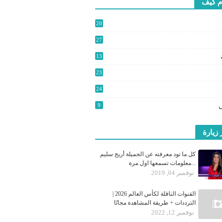
م كيف
20
2
27
3
13
9
23
24
0
9
 زيارة
كل ما تود معرفته عن الجميلة أريج سليم
...معلومات تسمعها اول مرة
نوفمبر 04, 2019
القنوات الناقلة لكأس العالم 2026 |
الترددات + طريقة المشاهدة مجانًا
نوفمبر 12, 2022