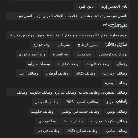
نادي الحسين إربد
نادي القرن
نانسي نور، سيرة ذاتية، مشاهير، إعلاميات، الإعلام العربي، زوج نانسي نور،
مواليد نانسي نور
نجوم العرب
نجوم مغاربة، مغاربة المهجر، مشاهير مغاربة، مغاربة عالميون، مهاجرين مغاربة،
رياضيين مغاربة
نسرين طافش
نسور قرطاج
نشرتكم
نوف حجازي
نوفاك دجوكوفيتش
نونو مينديز
نية العمرة
والد أحمد فاخوري
وجمال
وصفات حلويات
وصفات قديمة
وصفات منزلية
وظائف الإمارات
وظائف 2025
وظائف أبوظبي
وظائف أربيل
وظائف البصرة
وظائف السعودية، وظائف نسائية، وظائف شاغرة، وظائف حكومية، وظائف
الرياض
وظائف العراق
وظائف المغرب 2025
وظائف الموصل
وظائف تونس
وظائف جديدة في أبوظبي
وظائف حكومية
وظائف حكومية الإمارات
وظائف خاصة
وظائف دبي
وظائف شاغرة
وظائف شاغرة 2025
وظائف في دبي