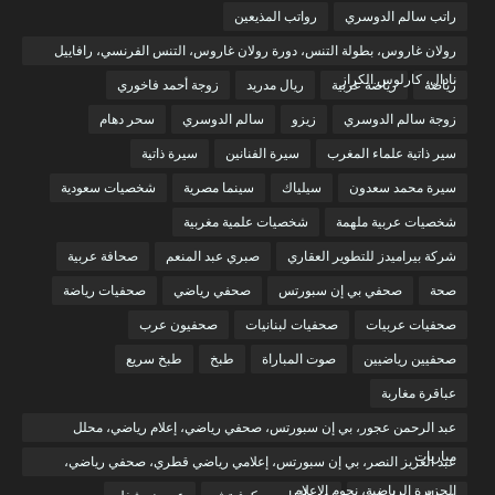
راتب سالم الدوسري
رواتب المذيعين
رولان غاروس، بطولة التنس، دورة رولان غاروس، التنس الفرنسي، رافاييل
نادال، كارلوس الكراز
رياضة
رياضة عربية
ريال مدريد
زوجة أحمد فاخوري
زوجة سالم الدوسري
زيزو
سالم الدوسري
سحر دهام
سير ذاتية علماء المغرب
سيرة الفنانين
سيرة ذاتية
سيرة محمد سعدون
سيلياك
سينما مصرية
شخصيات سعودية
شخصيات عربية ملهمة
شخصيات علمية مغربية
شركة بيراميدز للتطوير العقاري
صبري عبد المنعم
صحافة عربية
صحة
صحفي بي إن سبورتس
صحفي رياضي
صحفيات رياضة
صحفيات عربيات
صحفيات لبنانيات
صحفيون عرب
صحفيين رياضيين
صوت المباراة
طبخ
طبخ سريع
عباقرة مغاربة
عبد الرحمن عجور، بي إن سبورتس، صحفي رياضي، إعلام رياضي، محلل
مباريات
عبد العزيز النصر، بي إن سبورتس، إعلامي رياضي قطري، صحفي رياضي،
الجزيرة الرياضية، نجوم الإعلام