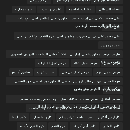
عبد المنعم إبراهيم
عدد ألقاب ديوكوفيتش
عروض شغل
عصام الشوالي
عقارات العاصمة
عقد نونو مينديز
علماء مغاربة
علي سعيد الكعبي، بي إن سبورتس، معلق رياضي، إعلام رياضي، الإمارات،
عصام الشوالي، محمد الوضاحي
علي علوان
علي محمد علي، بي إن سبورت، معلق رياضي، كرة القدم، الإعلام الرياضي
عمر مرموش
فارس عوض، معلق رياضي، إماراتي، SSC، أبوظبي الرياضية، الدوري السعودي،
قنوات رياضية
فرص عمل
فرص عمل 2025
فرص عمل الإمارات
فرص عمل اليوم
فرص عمل في دبي
فنانات عرب
فنانين أمازيغ
فهد العتيبي، فهد بن خالد الرويس العتيبي، المعلق فهد العتيبي، فهد العتيبي
ويكيبيديا، فهد العتيبي وش يشجع
قصة نجاح
قصص أطفال، قصص قصيرة، حكايات قبل النوم، قصص مضحكة، قصص
للبنات، قصص أطفال مكتوبة، حكايات عالمية، حدوتة أطفال
قناة الجزيرة
قناة الحدث
قناة العربية
قنوات رياضية
كارلوس ألكاراز، التنس، رياضة، غراند سلام
كارولينا نصار
كأس آسيا
كأس العالم
كأس أمم أفريقيا
كرة القدم
كرة القدم الأردنية