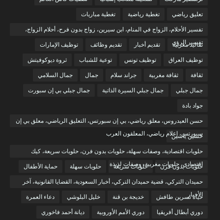
تعليق رياضي
تغطية رياضية
تغطية مباريات
تفسير الأحلام، الزواج في المنام، ابن سيرين، زواج بدون فرح، أحلام الزواج،
تفسير الرؤى
تقاليد مغربية
تقديم أخبار
تقديم وظائف
توظيف الإمارات
توظيف العراق
توظيف تونس
توعية للشباب
ثروة ديوكوفيتش
ثقافة
ثقافة مغربية
جراند سلام
جمال
جمال السلامي
جمال جبلي
جمال جبلي السيرة الذاتية
جمال جبلي بي إن سبورت
جواد بادة
حسن العيدروس، معلق رياضي، بي إن سبورتس، التعليق الرياضي، معلق بي إن
سبورتس، إعلام رياضي، المعلقون العرب
حسين ياسين
حلويات اقتصادية، وصفات سهلة، حلويات بدون فرن، حلويات سريعة، كيك
اقتصادي، حلويات مغربية، وصفات لذيذة
حلويات بدون فرن
حلويات سريعة
حلويات سهلة
حماية الأطفال
حميدان التركي، قضية حميدان التركي، أخبار السعودية، القضايا القانونية، آخر
الأخبار
حياة نسرين طافش
خديجة بن قنة
خليل البلوشي
دعاء العمرة
دوري أبطال أفريقيا
دوري الأمم الأوروبية
ديانة أحمد فاخوري