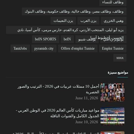
وظائف للنساء
وظائف، وظائف مصر، وظائف خالية، وظائف حكومية، وظائف البنوك
وهبي الخزري
يزن العرب
يزن النعيمات
يزيد أبو ليلى، المنتخب الأردني، كرة القدم، حارس مرمى، كأس آسيا، نادي
الحسين، أخطبوط آسيا
يوتيوبر رياضي
يوسف شيبو
beIN
beIN SPORTS
TanitJobs
pyramids city
Offres d'emploi Tunisie
Emploi Tunisie
xnxx
مواضيع مميزة
أجمل 10 ممثلات عربيات في 2026 - الترتيب والصور
الحصرية
June 11, 2026
مواعيد مباريات كأس العالم 2026 في الوطن العربي -
الجدول الكامل والقنوات الناقلة
June 10, 2026