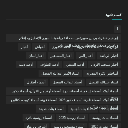
أقسام ثانوية
أ
إبراهيم خضرة، بي إن سبورتس، صحافة رياضية، الدوري الإنجليزي، إعلام
رياضي، صحفي فلسطيني، تغطية المباريات
أبو تريكة
احتفالات مغربية
أحمد فاخوري
أحواش
أخبار
أخبار الرياضة
أخبار الفن
أخبار المشاهير
أخبار لبنان
أخبار منتخب الأردن
أدعية السعي
أدعية الطواف
أدعية دينية
أساطير الكرة المصرية
استاد الأمير عبدالله الفيصل
استاد عبدالله الفيصل
أستاذ عبدالله الفيصل
أسماء أطفال
أسماء أولاد، أسماء إسلامية، أسماء نادرة، أسماء أولاد من القرآن، أسماء ذكور
2025
أسماء أولاد، أسماء نادرة، أسماء ذكور 2025، أسماء قوية، أسماء كيوت، كتالوج
أسماء، أسماء قرآنية
أسماء بنات
أسماء بنات أجنبية
أسماء بنات جديدة
أسماء بنات روسية
أسماء روسية 2025
أسماء روسية نادرة
أسماء عصرية 2025
أسماء مسيحية روسية
أشرف بن عياد