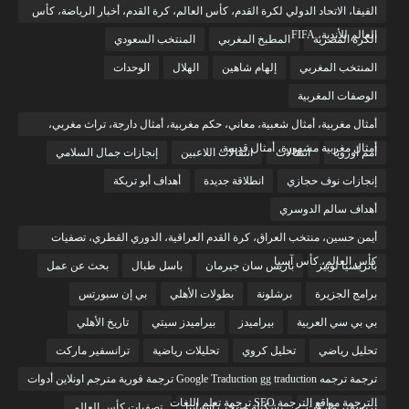
الفيفا، الاتحاد الدولي لكرة القدم، كأس العالم، كرة القدم، أخبار الرياضة، كأس
العالم للأندية، FIFA
الكرة المصرية
المطبخ المغربي
المنتخب السعودي
المنتخب المغربي
إلهام شاهين
الهلال
الوحدات
الوصفات المغربية
أمثال مغربية، أمثال شعبية، معاني، حكم مغربية، أمثال دارجة، تراث مغربي،
أمثال مغربية مشهورة، أمثال قديمة،
أمم أوروبا
انتقالات
انتقالات اللاعبين
إنجازات جمال السلامي
إنجازات نوف حجازي
انطلاقة جديدة
أهداف أبو تريكة
أهداف سالم الدوسري
أيمن حسين، منتخب العراق، كرة القدم العراقية، الدوري القطري، تصفيات
كأس العالم، كأس آسيا
باتريسيا لوبيز
باريس سان جيرمان
باسل طبال
بحث عن عمل
برامج الجزيرة
برشلونة
بطولات الأهلي
بي إن سبورتس
بي بي سي العربية
بيراميدز
بيراميدز سيتي
تاريخ الأهلي
تحليل رياضي
تحليل كروي
تحليلات رياضية
ترانسفير ماركت
ترجمة ترجمه Google Traduction gg traduction ترجمة فورية مترجم اونلاين أدوات
الترجمة مواقع الترجمة SEO ترجمة تعلم اللغات
ترنسفير ماركت
تشكيلة منتخب إسبانيا
تصفيات كأس العالم