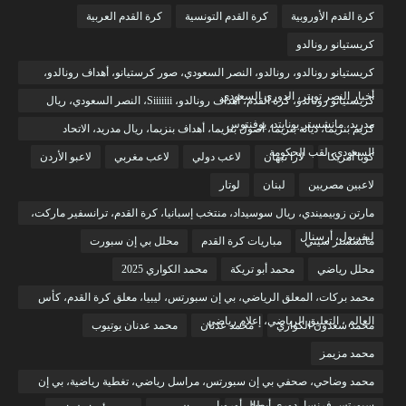
كرة القدم الأوروبية
كرة القدم التونسية
كرة القدم العربية
كريستيانو رونالدو
كريستيانو رونالدو، رونالدو، النصر السعودي، صور كرستيانو، أهداف رونالدو،
أخبار النصر تويتر، الدوري السعودي
كريستيانو رونالدو، كرة القدم، أهداف رونالدو، Siiiiiii، النصر السعودي، ريال
مدريد، مانشستر يونايتد، يوفنتوس
كريم بنزيما، ديانة بنزيما، أصول بنزيما، أهداف بنزيما، ريال مدريد، الاتحاد
السعودي، لقب الحكومة
كوبا أمريكا
لارا نبهان
لاعب دولي
لاعب مغربي
لاعبو الأردن
لاعبين مصريين
لبنان
لوتار
مارتن زوبيميندي، ريال سوسيداد، منتخب إسبانيا، كرة القدم، ترانسفير ماركت،
ليفربول، أرسنال
مانشستر سيتي
مباريات كرة القدم
محلل بي إن سبورت
محلل رياضي
محمد أبو تريكة
محمد الكواري 2025
محمد بركات، المعلق الرياضي، بي إن سبورتس، ليبيا، معلق كرة القدم، كأس
العالم ، التعليق الرياضي، إعلام رياضي
محمد سعدون الكواري
محمد عدنان
محمد عدنان يوتيوب
محمد مزيمز
محمد وضاحي، صحفي بي إن سبورتس، مراسل رياضي، تغطية رياضية، بي إن
سبورتس فرنسا، دوري أبطال أوروبا