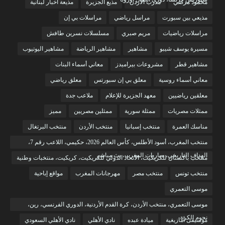
محمود مرضي
مدرب الأردن
مذيع الجزيرة
مذيعة أخبار لبنانية
مذيعي بين سبورت
مراسل رياضي
مراسلات بي إن
مراسلات رياضيات
مريم صبري
مسلسلات نسرين طافش
مسيرة يوسف شيبو
مشاهير
مشاهير الرياضة
مشاهير اليوتيوب
مشاهير قطر
مشروعات بيراميدز
معاني أسماء البنات
معاني أسماء روسية
معلق بي إن سبورتس
معلق رياضي
معلقين رياضيين
معهد الجزيرة للإعلام
ملاعب جدة
ممثلات مصريات
ممثلة سورية
ممثلين مصريين
مميز
مناسك العمرة
منتخب إسبانيا
منتخب الأردن
منتخب البرتغال
منتخب المغرب، أسود الأطلس، كأس العالم 2026، حكيمي، اللاعب رقم 7،
الهداف التاريخي، مباريات المغرب، بث مباشر
منتخب باكستان للكريكيت، الاتحاد الدولي للكريكيت، كريكيت، منتخبات وطنية
منتخب تونس
منتخب مصر
مهرجانات المغرب
مواقع إباحية
موسى التعمري
موسى التعمري، منتخب الأردن، كرة القدم الأردنية، الدوري الفرنسي، رين،
نجوم الكرة
موسيقى أمازيغية
ميادة عبده
نادي الأهلي
نادي الأهلي السعودي