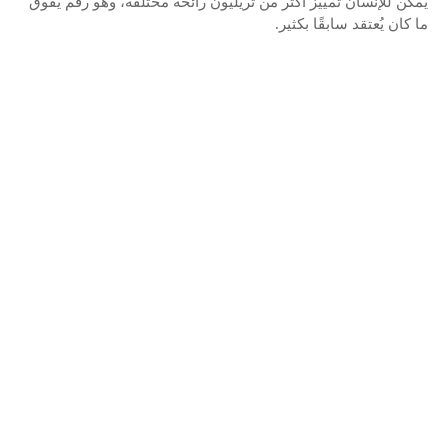
يمكن للإنسان تمييز أكثر من تريليون رائحة مختلفة، وهو رقم يفوق
ما كان يُعتقد سابقًا بكثير.