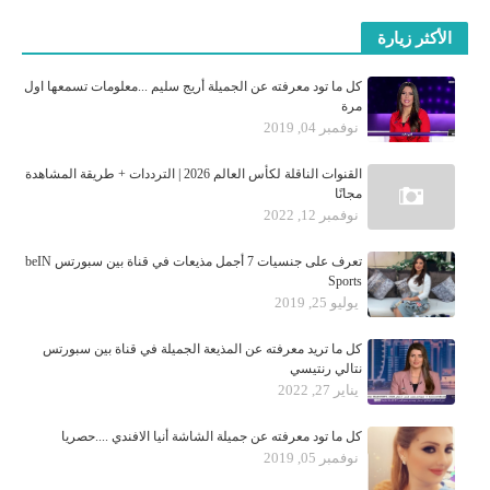
الأكثر زيارة
كل ما تود معرفته عن الجميلة أريج سليم ...معلومات تسمعها اول
مرة
نوفمبر 04, 2019
القنوات الناقلة لكأس العالم 2026 | الترددات + طريقة المشاهدة
مجانًا
نوفمبر 12, 2022
تعرف على جنسيات 7 أجمل مذيعات في قناة بين سبورتس beIN
Sports
يوليو 25, 2019
كل ما تريد معرفته عن المذيعة الجميلة في قناة بين سبورتس
نتالي رنتيسي
يناير 27, 2022
كل ما تود معرفته عن جميلة الشاشة أنيا الافندي ....حصريا
نوفمبر 05, 2019