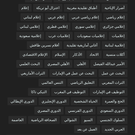
أضرار الإباحية
أطباق تقليدية مغربية
اعتزال أبو تريكة
إعلام
إعلام رياضي
إعلام رياضي عربي
إعلام عربي
إعلام لبناني
إعلامي جزائري
إعلامي سوري
إعلامي قطري
إعلامي لبناني
إعلاميات
إعلاميات سعوديات
إعلاميات عرب
إعلامية سعودية
إعلامية لبنانية
أغاني أمازيغية تقليدية
أفلام نسرين طافش
أكلات منسية
الاتحاد
الأذكار
الإسلام
الإعلام الاقتصادي
الأمير عبدالله الفيصل
الأهلي
الأهلي المصري
البحث العلمي
البحث عن عمل
البحث عن عمل في الإمارات
التراث الأمازيغي
التراث المغربي
التعليق الرياضي
التنس العالمي
التوظيف في الإمارات
التوظيف في المغرب
التيكي تاكا
الحج والعمرة
الحياة الشخصية
الدوري الإنجليزي
الدوري الإيطالي
الدوري السعودي
الدوري الفرنسي
الدوري المصري
السلوك الجنسي
السيو
الشوالي
الصحافة الرياضية
العاصمة
العربي الجديد
العمل عن بعد