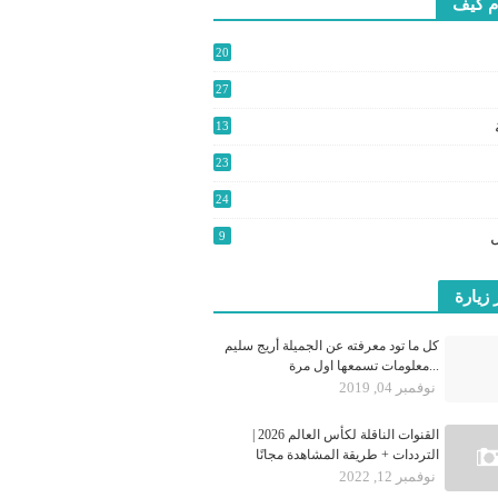
م كيف
20
2
27
3
13
9
23
24
0
9
 زيارة
كل ما تود معرفته عن الجميلة أريج سليم
...معلومات تسمعها اول مرة
نوفمبر 04, 2019
القنوات الناقلة لكأس العالم 2026 |
الترددات + طريقة المشاهدة مجانًا
نوفمبر 12, 2022