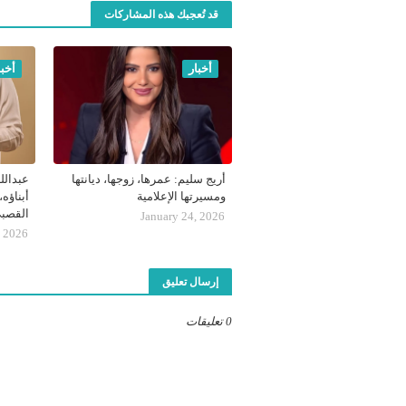
قد تُعجبك هذه المشاركات
أخبار
أخبا
أريج سليم: عمرها، زوجها، ديانتها
عبدالل
ومسيرتها الإعلامية
أبناؤه،
القصب
January 24, 2026
, 2026
إرسال تعليق
0 تعليقات