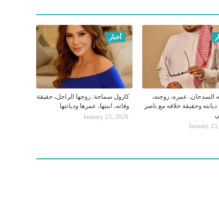
ر
أخبار
ه السدحان: عمره، زوجته،
كارول سماحة: زوجها الراحل، حقيقة
 ديانته وحقيقة خلافه مع ناصر
وفاته، ابنتها، عمرها وديانتها
ي
January 23, 2026
January 23