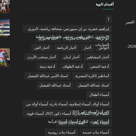
أقسام ثانوية
أ
ر محمد صلاح في 2026 - العمر
إبراهيم خضرة، بي إن سبورتس، صحافة رياضية، الدوري
الإنجليزي، إعلام رياضي، صحفي فلسطيني، تغطية
أبو تريكة
احتفالات مغربية
أحمد فاخوري
المباريات
كم عمر كريستيانو رونالدو في 2026 -
أحواش
أخبار
أخبار الرياضة
أخبار الفن
أخبار المشاهير
أخبار لبنان
أخبار منتخب الأردن
أدعية السعي
أدعية الطواف
أدعية دينية
أساطير الكرة المصرية
استاد الأمير عبدالله الفيصل
استاد عبدالله الفيصل
أستاذ عبدالله الفيصل
أسماء أطفال
أسماء أولاد، أسماء إسلامية، أسماء نادرة، أسماء أولاد من
القرآن، أسماء ذكور 2025
أسماء أولاد، أسماء نادرة، أسماء ذكور 2025، أسماء قوية،
أسماء كيوت، كتالوج أسماء، أسماء قرآنية
أسماء بنات
أسماء بنات أجنبية
أسماء بنات جديدة
أسماء بنات روسية