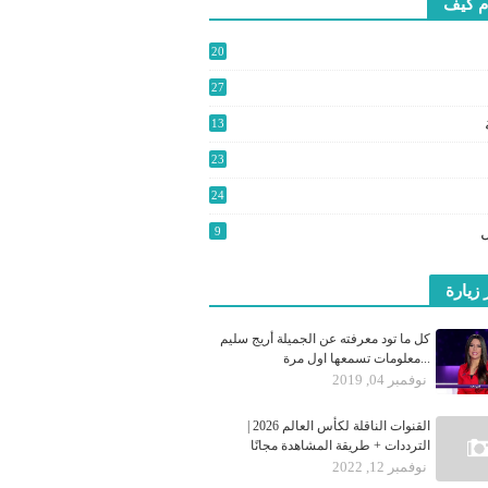
م كيف
20
2
27
3
13
9
23
24
0
9
 زيارة
كل ما تود معرفته عن الجميلة أريج سليم
...معلومات تسمعها اول مرة
نوفمبر 04, 2019
القنوات الناقلة لكأس العالم 2026 |
الترددات + طريقة المشاهدة مجانًا
نوفمبر 12, 2022