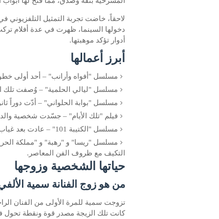
المسرحية بثقة وصدق، مما فتح لها أبواب ال
لاحقاً، خاضت تجربة التمثيل التلفزيوني في
دخولها السينما، ظهرت في عدة أفلام تركت 
أدوار تؤكد موهبتها.
أبرز أعمالها
مسلسل "أفواه وأرانب" – أحد أولى خطوات
مسلسل "ليالي الحلمية" – وُصفت تلك الأ
مسلسل "بوابة الحلواني" – أدّت دوراً ثانويا
فيلم "تلك الأيام" – جسّدت شخصية وال
مسلسل "الكتيبة 101" – عادت بعد غياب بفيلم درامي عميق.
مسلسل "ريسا" و "رهبة" و "مملكة الحري
التكيف مع ظروف الفن المعاصر.
حياتها الشخصية وزوجها
من هو زوج الفنانة سمية الألفي
كانت تلك الزيجة مصدر قوة ونقطة تحول في 