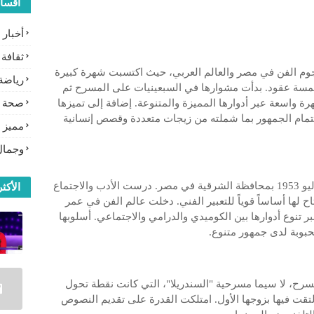
أقسا
أخبار
ثقافة
جوم الفن في مصر والعالم العربي، حيث اكتسبت شهرة كبيرة
رياضة
خمسة عقود. بدأت مشوارها في السبعينيات على المسرح ثم
ة واسعة عبر أدوارها المميزة والمتنوعة. إضافة إلى تميزها
صحة
تمام الجمهور بما شملته من زيجات متعددة وقصص إنسانية
مميز
وجمال
ولدت سمية يوسف أحمد الألفي في 23 يوليو 1953 بمحافظة الشرقية في مصر. درست الأدب والاجتماع
الأكثر
ح لها أساساً قوياً للتعبير الفني. دخلت عالم الفن في عمر
تنوع أدوارها بين الكوميدي والدرامي والاجتماعي. أسلوبها
حبوبة لدى جمهور متنوع.
سرح، لا سيما مسرحية "السندريلا"، التي كانت نقطة تحول
لتقت فيها بزوجها الأول. امتلكت القدرة على تقديم النصوص