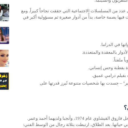
تلفزيون والسينما.
 عدد من المسلسلات الاجتماعية التي حققت نجاحاً كبيراً. ومع
فيها بصمة خاصة، بدأً من أدوار صغيرة ثم مسؤولية أكبر في
ها في الدراما.
دوار بالمعقدة والمتعددة.
ً ملفتاً.
دة بفطنة وحس إنساني.
ر" – جسدت بها شخصيات متنوعة تُبرز قدرتها على
؟
تزوجت سمية للمرة الأولى من الفنان الراحل فاروق الفيشاوي عام 1974، وأنجبا ولديهما أحمد وعمر.
حياتها. بعد الطلاق، ارتبطت بثلاثة رجال من الوسط الفني: