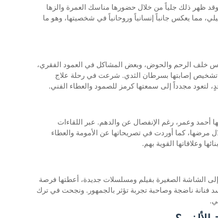
 وقد ظهر ذلك جلياً من خلال حضورها مناسك العمرة والزها
لي، مما يعكس جانباً إنسانياً وروحانياً في شخصيتها، وهو ما
اس خلف الرحم والحوض، وبعض المشاكل في العمود الفقري،
 تشخيص إصابتها بسرطان الثدي. شرعت في رحلة علاج
، لتعود مجدداً إلى سمعتها كرمز للصمود والعطاء الفني.
 أحمد وعمر، رغم الإنفصال عن والدهم. عبر اللقاءات
لال مرضها، كما أوردت في تصريحاتها عن الأمومة والعطاء
ئها وعلاقاتها القوية بهم.
لى الشاشة الصغيرة بفيلم ومسلسلات جديدة، أعطتها فرصة
 فنانة ناضجة وصاحبة تجربة تؤثر بالجمهور. ونجحت في ترك
ي.