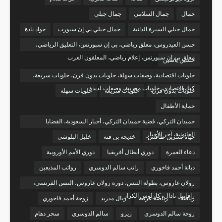
جمال
جمال السلامي
جمال جبلي
جمال جبلي السيرة الذاتية
جمال جبلي بي إن سبورت
جواد بادة
حسن العيدروس، معلق رياضي، بي إن سبورتس، التعليق الرياضي،
معلق بي إن سبورتس، إعلام رياضي، المعلقون العرب
حسين ياسين
حلويات اقتصادية، وصفات سهلة، حلويات بدون فرن، حلويات سريعة،
كيك اقتصادي، حلويات مغربية، وصفات لذيذة
حلويات بدون فرن
حلويات سريعة
حلويات سهلة
حماية الأطفال
حميدان التركي، قضية حميدان التركي، أخبار السعودية، القضايا
القانونية، آخر الأخبار
حياة نسرين طافش
خديجة بن قنة
خليل البلوشي
دعاء العمرة
دوري أبطال أفريقيا
دوري الأمم الأوروبية
ديانة أحمد فاخوري
راتب سالم الدوسري
رواتب المذيعين
رولان غاروس، بطولة التنس، دورة رولان غاروس، التنس الفرنسي،
رافاييل نادال، كارلوس الكراز
رياضة
رياضة عربية
ريال مدريد
زوجة أحمد فاخوري
زوجة سالم الدوسري
زيزو
سالم الدوسري
سحر دهام