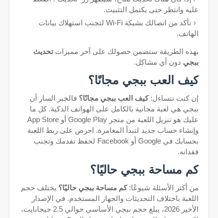
عليه وانتظر حتى يكتمل التثبيت.
تأكد من اتصالك بشبكة Wi-Fi لتجنب استهلاك بيانات
الهاتف.
بهذه الطريقة ستضمن حصولك على آخر مميزات
تحديث
ببجي
دون أي مشاكل.
كيف العب ببجي مجانًا؟
إن كنت تتساءل:
كيف العب ببجي مجانًا؟
فالخبر السار أن
ببجي هي لعبة مجانية بالكامل على الهواتف الذكية. كل ما
عليك هو تنزيل اللعبة من متجر Google Play أو App Store
وإنشاء حساب جديد لتبدأ المغامرة. احرص على ربط اللعبة
بحسابك في Google أو Facebook لحفظ تقدمك وتجنب
فقدانه.
كم مساحة ببجي حاليًا؟
من أكثر الأسئلة شيوعًا:
كم مساحة ببجي حاليًا؟
يختلف حجم
اللعبة باختلاف التحديثات والجهاز المستخدم. في الإصدار
الأخير 2026، يبلغ حجم ببجي الأساسي حوالي 2.5 جيجابايت،