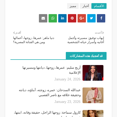
الأقسام
أخبار
مميز
أحدث
أقدم
إيهاب توفيق: مسيرته وأجمل
دنيا ماهر: عمرها، زوجها، أعمالها
أغانيه وأسرار حياته الشخصية
ومن هي الفنانة المصرية؟
قد تُعجبك هذه المشاركات
أريج سليم: عمرها، زوجها، ديانتها ومسيرتها
الإعلامية
January 24, 2026
عبدالله السدحان: عمره، زوجته، أبناؤه، ديانته
وحقيقة خلافه مع ناصر القصبي
January 23, 2026
كارول سماحة: زوجها الراحل، حقيقة وفاته، ابنتها،