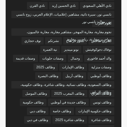
نادي الأهلي السعودي
نادي الحسين إربد
نادي القرن
نانسي نور، سيرة ذاتية، مشاهير، إعلاميات، الإعلام العربي، زوج نانسي
نور، مواليد نانسي نور
نجوم العرب
نجوم مغاربة، مغاربة المهجر، مشاهير مغاربة، مغاربة عالميون،
مهاجرين مغاربة، رياضيين مغاربة
نسرين طافش
نسور قرطاج
نشرتكم
نوف حجازي
نوفاك دجوكوفيتش
نونو مينديز
نية العمرة
والد أحمد فاخوري
وجمال
وصفات حلويات
وصفات قديمة
وصفات منزلية
وظائف الإمارات
وظائف 2025
وظائف أبوظبي
وظائف أربيل
وظائف البصرة
وظائف السعودية، وظائف نسائية، وظائف شاغرة، وظائف حكومية،
وظائف الرياض
وظائف العراق
وظائف المغرب 2025
وظائف الموصل
وظائف تونس
وظائف جديدة في أبوظبي
وظائف حكومية
وظائف حكومية الإمارات
وظائف خاصة
وظائف دبي
وظائف شاغرة
وظائف شاغرة 2025
وظائف في دبي