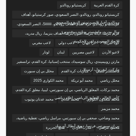
كرة القدم العربية
كريستيانو رونالدو
كريستيانو رونالدو، رونالدو، النصر السعودي، صور كرستيانو، أهداف
رونالدو، أخبار النصر تويتر، الدوري السعودي
كريستيانو رونالدو، كرة القدم، أهداف رونالدو، Siiiiiii، النصر السعودي،
ريال مدريد، مانشستر يونايتد، يوفنتوس
كريم بنزيما، ديانة بنزيما، أصول بنزيما، أهداف بنزيما، ريال مدريد،
الاتحاد السعودي، لقب الحكومة
كوبا أمريكا
لارا نبهان
لاعب دولي
لاعب مغربي
لاعبو الأردن
لاعبين مصريين
لبنان
لوتار
مارتن زوبيميندي، ريال سوسيداد، منتخب إسبانيا، كرة القدم، ترانسفير
ماركت، ليفربول، أرسنال
مانشستر سيتي
مباريات كرة القدم
محلل بي إن سبورت
محلل رياضي
محمد أبو تريكة
محمد الكواري 2025
محمد بركات، المعلق الرياضي، بي إن سبورتس، ليبيا، معلق كرة القدم،
كأس العالم ، التعليق الرياضي، إعلام رياضي
محمد سعدون الكواري
محمد عدنان
محمد عدنان يوتيوب
محمد مزيمز
محمد وضاحي، صحفي بي إن سبورتس، مراسل رياضي، تغطية رياضية،
بي إن سبورتس فرنسا، دوري أبطال أوروبا
محمود مرضي
مدرب الأردن
مذيع الجزيرة