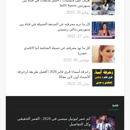
تعرف على جنسيات 7 أجمل مذيعات في قناة بين
سبورتس beIN Sports
يوليو 25, 2019
كل ما تريد معرفته عن المذيعة الجميلة في قناة بين
سبورتس نتالي رنتيسي
يناير 27, 2022
كل ما تود معرفته عن جميلة الشاشة أنيا الافندي
....حصريا
نوفمبر 05, 2019
زخرفة أسماء فري فاير 2026 | أفضل طريقة لزخرفة
الأسماء أون لاين مجانًا
يناير 25, 2022
جديد
كم عمر ليونيل ميسي في 2026 - العمر الحقيقي
وكل التفاصيل