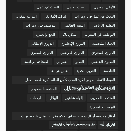
الأهلي المصري
البحث العلمي
البحث عن عمل
البحث عن عمل في الإمارات
التراث الأمازيغي
التراث المغربي
التعليق الرياضي
التنس العالمي
التوظيف في الإمارات
التوظيف في المغرب
التيكي تاكا
الحج والعمرة
الحياة الشخصية
الدوري الإنجليزي
الدوري الإيطالي
الدوري السعودي
الدوري الفرنسي
الدوري المصري
السلوك الجنسي
السيو
الشوالي
الصحافة الرياضية
العاصمة
العربي الجديد
العمل عن بعد
الفيفا، الاتحاد الدولي لكرة القدم، كأس العالم، كرة القدم، أخبار
الرياضة، كأس العالم للأندية، FIFA
الكرة المصرية
المطبخ المغربي
المنتخب السعودي
المنتخب المغربي
إلهام شاهين
الهلال
الوحدات
الوصفات المغربية
أمثال مغربية، أمثال شعبية، معاني، حكم مغربية، أمثال دارجة، تراث
مغربي، أمثال مغربية مشهورة، أمثال قديمة،
أمم أوروبا
انتقالات
انتقالات اللاعبين