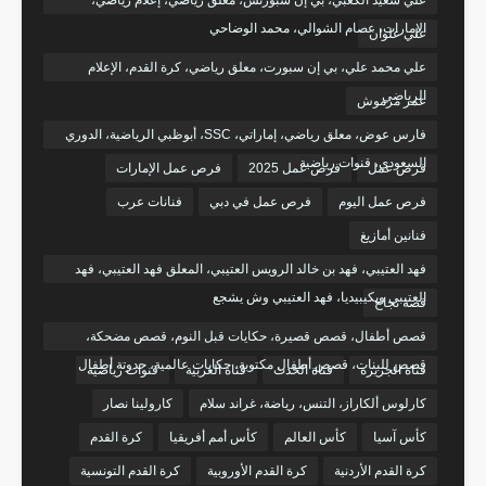
علي سعيد الكعبي، بي إن سبورتس، معلق رياضي، إعلام رياضي،
الإمارات، عصام الشوالي، محمد الوضاحي
علي علوان
علي محمد علي، بي إن سبورت، معلق رياضي، كرة القدم، الإعلام
الرياضي
عمر مرموش
فارس عوض، معلق رياضي، إماراتي، SSC، أبوظبي الرياضية، الدوري
السعودي، قنوات رياضية
فرص عمل
فرص عمل 2025
فرص عمل الإمارات
فرص عمل اليوم
فرص عمل في دبي
فنانات عرب
فنانين أمازيغ
فهد العتيبي، فهد بن خالد الرويس العتيبي، المعلق فهد العتيبي، فهد
العتيبي ويكيبيديا، فهد العتيبي وش يشجع
قصة نجاح
قصص أطفال، قصص قصيرة، حكايات قبل النوم، قصص مضحكة،
قصص للبنات، قصص أطفال مكتوبة، حكايات عالمية، حدوتة أطفال
قناة الجزيرة
قناة الحدث
قناة العربية
قنوات رياضية
كارلوس ألكاراز، التنس، رياضة، غراند سلام
كارولينا نصار
كأس آسيا
كأس العالم
كأس أمم أفريقيا
كرة القدم
كرة القدم الأردنية
كرة القدم الأوروبية
كرة القدم التونسية