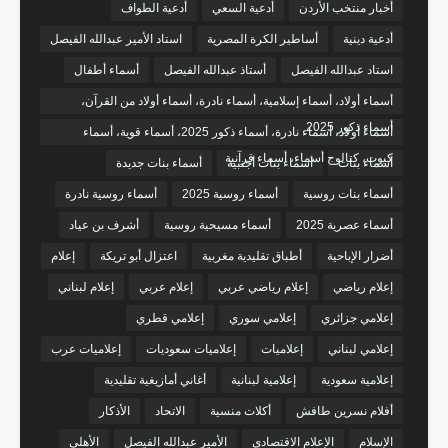
أخبار منتخب الأردن
أدعية السعي
أدعية الطواف
أدعية دينية
أساطير الكرة المصرية
استاد الأمير عبدالله الفيصل
استاد عبدالله الفيصل
أستاذ عبدالله الفيصل
أسماء أطفال
أسماء أولاد، أسماء إسلامية، أسماء نادرة، أسماء أولاد من القرآن،
أسماء ذكور 2025
أسماء أولاد، أسماء نادرة، أسماء ذكور 2025، أسماء قوية، أسماء
كيوت، كتالوج أسماء، أسماء قرآنية
أسماء بنات
أسماء بنات أجنبية
أسماء بنات جديدة
أسماء بنات روسية
أسماء روسية 2025
أسماء روسية نادرة
أسماء عصرية 2025
أسماء مسيحية روسية
أشرف بن عياد
أضرار الإباحية
أطباق تقليدية مغربية
اعتزال أبو تريكة
إعلام
إعلام رياضي
إعلام رياضي عربي
إعلام عربي
إعلام لبناني
إعلامي جزائري
إعلامي سوري
إعلامي قطري
إعلامي لبناني
إعلاميات
إعلاميات سعوديات
إعلاميات عرب
إعلامية سعودية
إعلامية لبنانية
أغاني أمازيغية تقليدية
أفلام نسرين طافش
أكلات منسية
الاتحاد
الأذكار
الإسلام
الإعلام الاقتصادي
الأمير عبدالله الفيصل
الأهلي