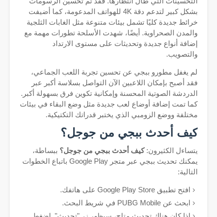
التحسينات التي طال انتظارها. فقد تم تحسين الرسومات
بشكل كبير لتدعم دقة 4K للهواتف المدعومة، كما أضيفت
خرائط جديدة كليًا تشمل بيئات متنوعة مثل الغابات الثلجية
والمدن الصحراوية. أيضًا، شهدت الأسلحة تطورات مهمة مع
إضافة أنواع جديدة وتحديثات على مستوى الارتداد
والتصويب.
لم يغفل مطورو ببجي عن تحسين تجربة اللعب الجماعي،
فقد أصبح بإمكان اللاعبين الآن التواصل بسلاسة أكبر عبر
الدردشة الصوتية المحسنة وإمكانية تكوين فرق بسهولة أكبر.
كما تمت إضافة أوضاع لعب جديدة مثل وضع البقاء في بيئات
مختلفة ووضع الزومبي الذي يختبر قدراتك التكتيكية.
كيف أحدث ببجي من جوجل؟
يتساءل الكثيرون:
كيف أحدث ببجي من جوجل؟
ببساطة،
يمكنك تحديث ببجي عبر متجر Google Play باتباع الخطوات
التالية:
افتح تطبيق Google Play Store على هاتفك.
ابحث عن PUBG Mobile في شريط البحث.
إذا كان هناك تحديث متاح، سيظهر زر "تحديث". اضغط