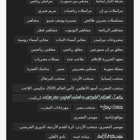
مذيعة أخبار لبنانية
مذيعي بين سبورت
مراسل رياضي
مراسلات بي إن
مراسلات رياضيات
مريم صبري
مسلسلات نسرين طافش
مسيرة يوسف شيبو
مشاهير
مشاهير الرياضة
مشاهير اليوتيوب
مشاهير قطر
مشروعات بيراميدز
معاني أسماء البنات
معاني أسماء روسية
معلق بي إن سبورتس
معلق رياضي
معلقين رياضيين
معهد الجزيرة للإعلام
ملاعب جدة
ممثلات مصريات
ممثلة سورية
ممثلين مصريين
مميز
مناسك العمرة
منتخب إسبانيا
منتخب الأردن
منتخب البرتغال
منتخب المغرب، أسود الأطلس، كأس العالم 2026، حكيمي، اللاعب
رقم 7، الهداف التاريخي، مباريات المغرب، بث مباشر
منتخب باكستان للكريكيت، الاتحاد الدولي للكريكيت، كريكيت،
منتخبات وطنية
منتخب تونس
منتخب مصر
مهرجانات المغرب
مواقع إباحية
موسى التعمري
موسى التعمري، منتخب الأردن، كرة القدم الأردنية، الدوري الفرنسي،
رين، نجوم الكرة
موسيقى أمازيغية
ميادة عبده
نادي الأهلي