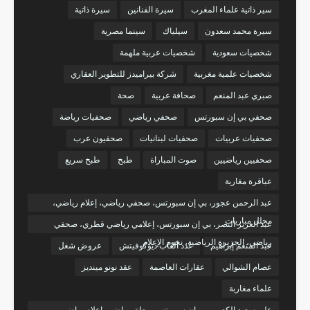
سير ذاتية علماء المغرب
سيرة الفنانين
سيرة ذاتية
سيرة محمد سعدون
سيلياك
سينما مصرية
شخصيات سعودية
شخصيات عربية ملهمة
شخصيات علمية مغربية
شركة بيراميدز للتطوير العقاري
صبري عبد المنعم
صحافة عربية
صحة
صحفي بي إن سبورتس
صحفي رياضي
صحفيات رياضة
صحفيات عربيات
صحفيات لبنانيات
صحفيون عرب
صحفيين رياضيين
صوت المباراة
طبخ
طبخ سريع
عباقرة مغاربة
عبد الرحمن عجور، بي إن سبورتس، صحفي رياضي، إعلام رياضي،
محلل مباريات
عبد العزيز النصر، بي إن سبورتس، إعلامي رياضي قطري، صحفي
رياضي، الجزيرة الرياضية، نجوم الإعلام
عبد المنعم إبراهيم
عدد ألقاب ديوكوفيتش
عروض شغل
عصام الشوالي
عقارات العاصمة
عقد نونو مينديز
علماء مغاربة