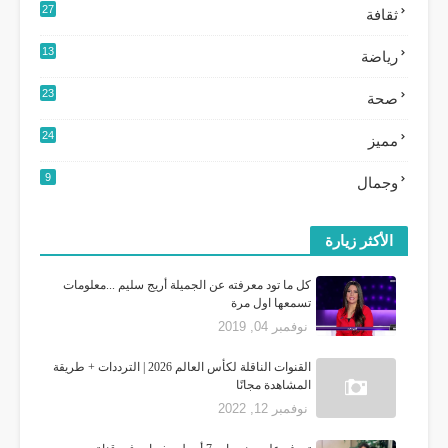
27
ثقافة
3
13
رياضة
9
23
صحة
24
مميز
0
9
وجمال
الأكثر زيارة
كل ما تود معرفته عن الجميلة أريج سليم ...معلومات
تسمعها اول مرة
نوفمبر 04, 2019
القنوات الناقلة لكأس العالم 2026 | الترددات + طريقة
المشاهدة مجانًا
نوفمبر 12, 2022