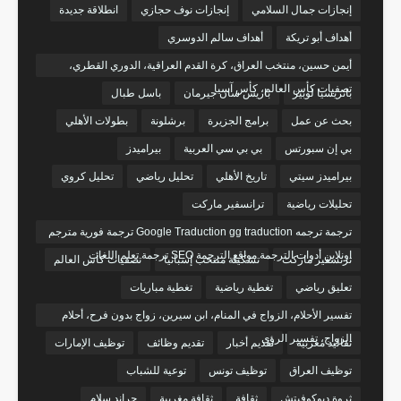
إنجازات جمال السلامي
إنجازات نوف حجازي
انطلاقة جديدة
أهداف أبو تريكة
أهداف سالم الدوسري
أيمن حسين، منتخب العراق، كرة القدم العراقية، الدوري القطري،
تصفيات كأس العالم، كأس آسيا
باتريسيا لوبيز
باريس سان جيرمان
باسل طبال
بحث عن عمل
برامج الجزيرة
برشلونة
بطولات الأهلي
بي إن سبورتس
بي بي سي العربية
بيراميدز
بيراميدز سيتي
تاريخ الأهلي
تحليل رياضي
تحليل كروي
تحليلات رياضية
ترانسفير ماركت
ترجمة ترجمه Google Traduction gg traduction ترجمة فورية مترجم
اونلاين أدوات الترجمة مواقع الترجمة SEO ترجمة تعلم اللغات
ترنسفير ماركت
تشكيلة منتخب إسبانيا
تصفيات كأس العالم
تعليق رياضي
تغطية رياضية
تغطية مباريات
تفسير الأحلام، الزواج في المنام، ابن سيرين، زواج بدون فرح، أحلام
الزواج، تفسير الرؤى
تقاليد مغربية
تقديم أخبار
تقديم وظائف
توظيف الإمارات
توظيف العراق
توظيف تونس
توعية للشباب
ثروة ديوكوفيتش
ثقافة
ثقافة مغربية
جراند سلام