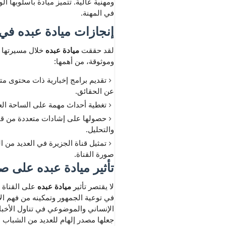
ومهنية عالية. تتميز ميادة بأسلوبها ا
في المهنة.
إنجازات ميادة عبده في 
لقد حققت
ميادة عبده
خلال مسيرتها ا
وموثوقة، من أهمها:
تقديم برامج إخبارية ذات محتوى متو
عن الحقائق.
تغطية أحداث مهمة على الساحة العربي
حصولها على إشادات متعددة من قبل ال
والتحليل.
تمثيل قناة الجزيرة في العديد من ا
صورة القناة.
تأثير ميادة عبده على صن
لا يقتصر تأثير
ميادة عبده
على القناة 
في توعية الجمهور وتمكينه من فهم الأ
الإنساني والموضوعي في تناول الأخبار
جعلها مصدر إلهام للعديد من الشباب ا