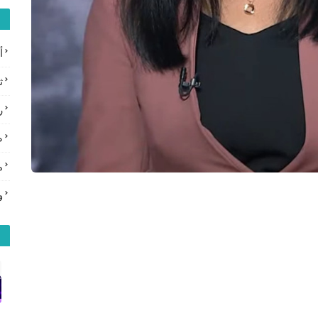
أ
ث
ر
ص
م
و