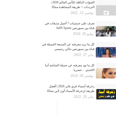
القنوات الناقلة لكأس العالم 2026 |
الترددات + طريقة المشاهدة مجانًا
نوفمبر 12, 2022
تعرف على جنسيات 7 أجمل مذيعات في
قناة بين سبورتس beIN Sports
يوليو 25, 2019
كل ما تريد معرفته عن المذيعة الجميلة في
قناة بين سبورتس نتالي رنتيسي
يناير 27, 2022
كل ما تود معرفته عن جميلة الشاشة أنيا
الافندي ....حصريا
نوفمبر 05, 2019
زخرفة أسماء فري فاير 2026 | أفضل
طريقة لزخرفة الأسماء أون لاين مجانًا
يناير 25, 2022