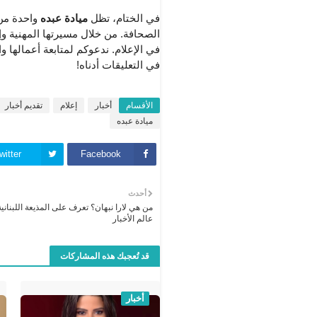
في الختام، تظل
ميادة عبده
واحدة من 
الصحافة. من خلال مسيرتها المهنية وإنج
في الإعلام. ندعوكم لمتابعة أعمالها و
في التعليقات أدناه!
الأقسام
أخبار
إعلام
تقديم أخبار
ميادة عبده
witter
Facebook
أحدث
من هي لارا نبهان؟ تعرف على المذيعة اللبنانية
عالم الأخبار
قد تُعجبك هذه المشاركات
أخبار