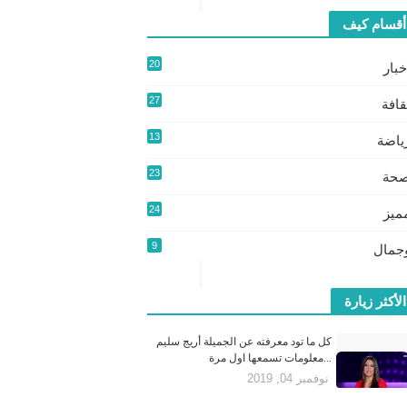
أقسام كيف
20
خبار
2
27
قافة
3
13
ياضة
9
23
حة
24
ميز
0
9
جمال
الأكثر زيارة
كل ما تود معرفته عن الجميلة أريج سليم
...معلومات تسمعها اول مرة
نوفمبر 04, 2019