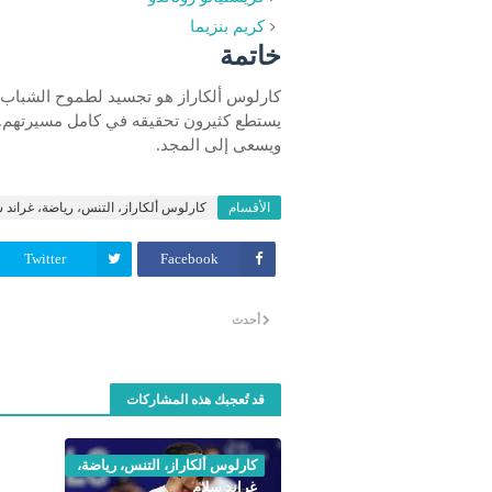
كريم بنزيما
خاتمة
كارلوس ألكاراز هو تجسيد لطموح الشباب وق
يستطع كثيرون تحقيقه في كامل مسيرتهم. 
ويسعى إلى المجد.
الأقسام
كارلوس ألكاراز، التنس، رياضة، غراند 
Twitter
Facebook
أحدث
قد تُعجبك هذه المشاركات
كارلوس ألكاراز، التنس، رياضة،
غراند سلام