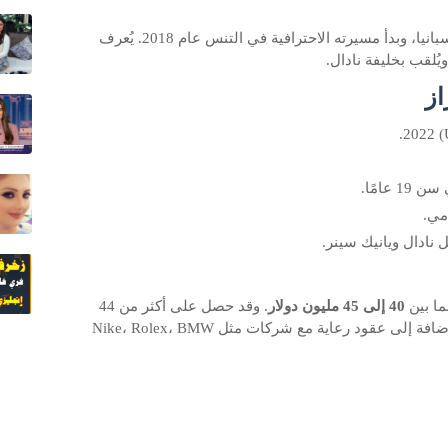
ولد كارلوس ألكاراز في 5 مايو 2003 في إسبانيا، وبدأ مسيرته الاحترافية في التنس عام 2018. يُعرف
ُلقب بخليفة نادال.
از
 نادال ويانيك سينر.
40 إلى 45 مليون دولار
. وقد حصل على أكثر من 44
مليون دولار من الجوائز المالية الرسمية، إضافة إلى عقود رعاية مع شركات مثل Nike، Rolex، BMW