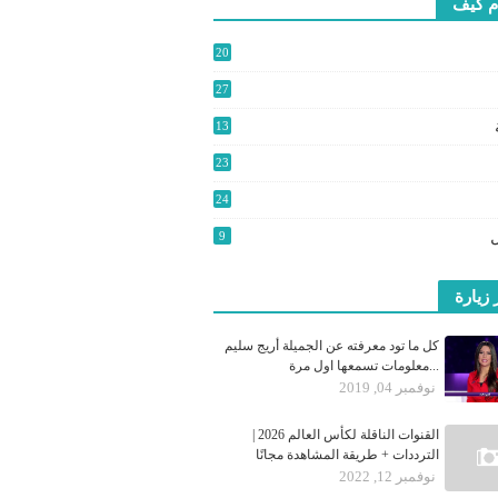
م كيف
20
2
27
3
13
9
23
24
0
9
 زيارة
كل ما تود معرفته عن الجميلة أريج سليم
...معلومات تسمعها اول مرة
نوفمبر 04, 2019
القنوات الناقلة لكأس العالم 2026 |
الترددات + طريقة المشاهدة مجانًا
نوفمبر 12, 2022