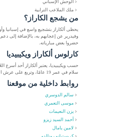
الوحش الإسباني
ملك الملاعب الترابية
من يشجع الكاراز؟
يحظى ألكاراز بتشجيع واسع في إسبانيا وأورو
وفيدرير عن إعجابهم به، بالإضافة إلى دعم
حضروا بعض مبارياته.
كارلوس ألكاراز ويكيبيديا
حسب ويكيبيديا، يعتبر ألكاراز أحد أسرع ا
سلام في عمر 19 عامًا، وتربع على عرش التصنيف العالمي مبكرًا، ويواصل كتابة التاريخ بإبداع.
روابط داخلية من موقعنا
سالم الدوسري
موسى التعمري
يزن النعيمات
أحمد السيد زيزو
لامين يامال
كريستيانو رونالدو