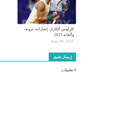
كارلوس ألكاراز: إنجازاته، ثروته،
وألقابه 2025
June 09, 2025
إرسال تعليق
0 تعليقات