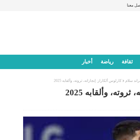
صل معنا
ثقافة
رياضة
أخبار
اند سلام
كارلوس ألكاراز: إنجازاته، ثروته، وألقابه 2025
روته، وألقابه 2025