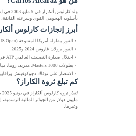
من هو Carlos Alcaraz؟
بأسلوبه الهجومي القوي وسرعته الفائقة، وي
أبرز إنجازات كارلوس ألكار
الفوز ببطولة أمريكا المفتوحة (US Open) 2022.
الفوز برولان غاروس 2024 و2025.
احتلال صدارة التصنيف العالمي ATP في سن 19 عامًا.
بطولات Masters 1000: مدريد، روما، ميامي.
الانتصار على نوفاك دجوكوفيتش ورافاييل
كم تبلغ ثروة الكاراز؟
تُقدّر ثروة كارلوس ألكاراز في يونيو 2025 بما بين
وغيرها.