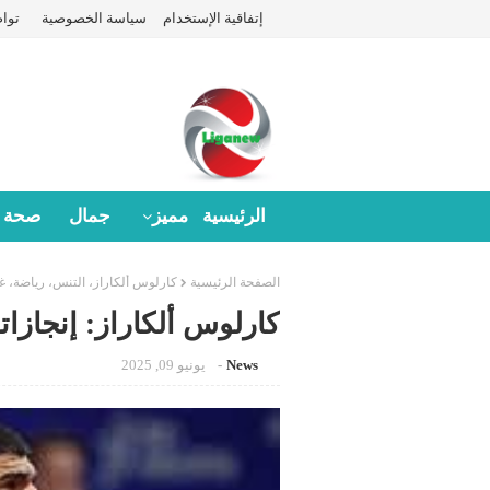
إتفاقية الإستخدام
سياسة الخصوصية
توا
الرئيسية
مميز
جمال
صحة
الصفحة الرئيسية
كارلوس ألكاراز، التنس، رياضة، غر
كارلوس ألكاراز: إنجازاته، ث
News
يونيو 09, 2025