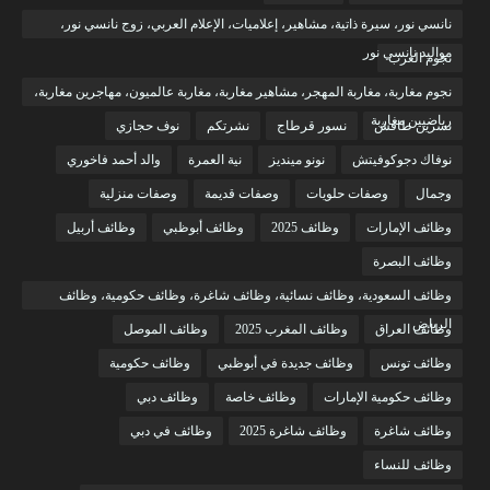
نانسي نور، سيرة ذاتية، مشاهير، إعلاميات، الإعلام العربي، زوج نانسي نور،
مواليد نانسي نور
نجوم العرب
نجوم مغاربة، مغاربة المهجر، مشاهير مغاربة، مغاربة عالميون، مهاجرين مغاربة،
رياضيين مغاربة
نسرين طافش
نسور قرطاج
نشرتكم
نوف حجازي
نوفاك دجوكوفيتش
نونو مينديز
نية العمرة
والد أحمد فاخوري
وجمال
وصفات حلويات
وصفات قديمة
وصفات منزلية
وظائف الإمارات
وظائف 2025
وظائف أبوظبي
وظائف أربيل
وظائف البصرة
وظائف السعودية، وظائف نسائية، وظائف شاغرة، وظائف حكومية، وظائف
الرياض
وظائف العراق
وظائف المغرب 2025
وظائف الموصل
وظائف تونس
وظائف جديدة في أبوظبي
وظائف حكومية
وظائف حكومية الإمارات
وظائف خاصة
وظائف دبي
وظائف شاغرة
وظائف شاغرة 2025
وظائف في دبي
وظائف للنساء