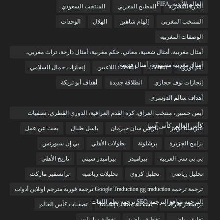
العالم للأندية، FIFA
الكرة المصرية
المطبخ المغربي
المنتخب السعودي
المنتخب المغربي
إلهام شاهين
الهلال
الوحدات
الوصفات المغربية
أمثال مغربية، أمثال شعبية، معاني، حكم مغربية، أمثال دارجة، تراث مغربي،
أمثال مغربية مشهورة، أمثال قديمة،
أمم أوروبا
انتقالات
انتقالات اللاعبين
إنجازات جمال السلامي
إنجازات نوف حجازي
انطلاقة جديدة
أهداف أبو تريكة
أهداف سالم الدوسري
أيمن حسين، منتخب العراق، كرة القدم العراقية، الدوري القطري، تصفيات
كأس العالم، كأس آسيا
باتريسيا لوبيز
باريس سان جيرمان
باسل طبال
بحث عن عمل
برامج الجزيرة
برشلونة
بطولات الأهلي
بي إن سبورتس
بي بي سي العربية
بيراميدز
بيراميدز سيتي
تاريخ الأهلي
تحليل رياضي
تحليل كروي
تحليلات رياضية
ترانسفير ماركت
ترجمة ترجمه Google Traduction gg traduction ترجمة فورية مترجم اونلاين أدوات
الترجمة مواقع الترجمة SEO ترجمة تعلم اللغات
ترنسفير ماركت
تشكيلة منتخب إسبانيا
تصفيات كأس العالم
تعليق رياضي
تغطية رياضية
تغطية مباريات