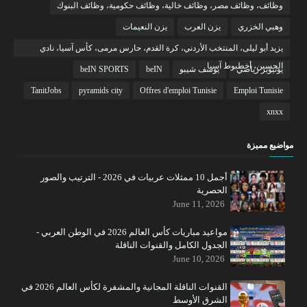
وظائف، وظائف مصر، وظائف خالية، وظائف حكومية، وظائف البنوك
وهبي الخزري
يزن العرب
يزن النعيمات
يزيد أبو ليلى، المنتخب الأردني، كرة القدم، حارس مرمى، كأس آسيا، نادي
الحسين، أخطبوط آسيا
يوتيوبر رياضي
يوسف شيبو
beIN
beIN SPORTS
TanitJobs
pyramids city
Offres d'emploi Tunisie
Emploi Tunisie
xnxx
مواضيع مميزة
أجمل 10 ممثلات عربيات في 2026 - الترتيب والصور
الحصرية
June 11, 2026
مواعيد مباريات كأس العالم 2026 في الوطن العربي -
الجدول الكامل والقنوات الناقلة
June 10, 2026
القنوات الناقلة المجانية والمشفرة لكأس العالم 2026 في
الشرق الأوسط