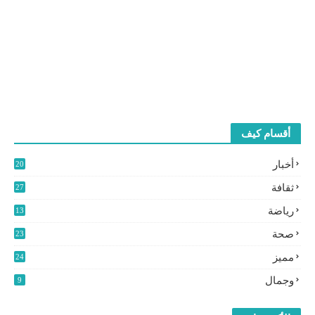
أقسام كيف
أخبار
20
2
ثقافة
27
3
رياضة
13
9
صحة
23
مميز
24
0
وجمال
9