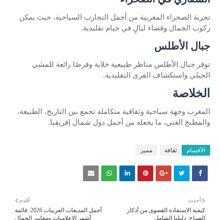
تجربة الصحراء المغربية من أجمل التجارب السياحية، حيث يمكن
ركوب الجمال وقضاء ليالٍ في خيام تقليدية.
جبال الأطلس
توفر جبال الأطلس مناظر طبيعية خلابة وفرصًا رائعة للمشي
الجبلي واستكشاف القرى التقليدية.
الخلاصة
المغرب وجهة سياحية وثقافية متكاملة تجمع بين التاريخ، الطبيعة،
والمطبخ الغني، ما يجعله من أجمل دول شمال إفريقيا.
الأقسام
ثقافة
مميز
أحدث
أقدم
كيفية الاستفادة القصوى من أذكار
أجمل المذيعات العربيات 2026: قائمة
الصباح: دليلنا الشامل
أشهر الإعلاميات ومعايير الجمال