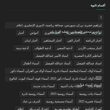
أقسام ثانوية
أ
إبراهيم خضرة، بي إن سبورتس، صحافة رياضية، الدوري الإنجليزي، إعلام
رياضي، صحفي فلسطيني، تغطية المباريات
أبو تريكة
احتفالات مغربية
أحمد فاخوري
أحواش
أخبار
أخبار الرياضة
أخبار الفن
أخبار المشاهير
أخبار لبنان
أخبار منتخب الأردن
أدعية السعي
أدعية الطواف
أدعية دينية
أساطير الكرة المصرية
استاد الأمير عبدالله الفيصل
استاد عبدالله الفيصل
أستاذ عبدالله الفيصل
أسماء أطفال
أسماء أولاد، أسماء إسلامية، أسماء نادرة، أسماء أولاد من القرآن، أسماء ذكور
2025
أسماء أولاد، أسماء نادرة، أسماء ذكور 2025، أسماء قوية، أسماء كيوت، كتالوج
أسماء، أسماء قرآنية
أسماء بنات
أسماء بنات أجنبية
أسماء بنات جديدة
أسماء بنات روسية
أسماء روسية 2025
أسماء روسية نادرة
أسماء عصرية 2025
أسماء مسيحية روسية
أشرف بن عياد
أضرار الإباحية
أطباق تقليدية مغربية
اعتزال أبو تريكة
إعلام