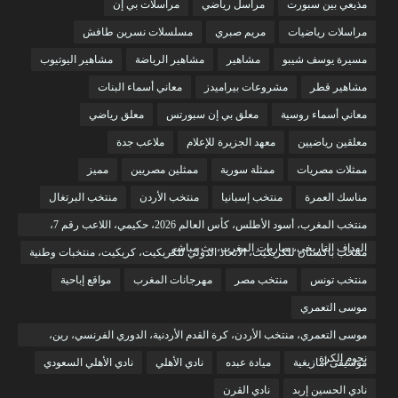
مذيعي بين سبورت
مراسل رياضي
مراسلات بي إن
مراسلات رياضيات
مريم صبري
مسلسلات نسرين طافش
مسيرة يوسف شيبو
مشاهير
مشاهير الرياضة
مشاهير اليوتيوب
مشاهير قطر
مشروعات بيراميدز
معاني أسماء البنات
معاني أسماء روسية
معلق بي إن سبورتس
معلق رياضي
معلقين رياضيين
معهد الجزيرة للإعلام
ملاعب جدة
ممثلات مصريات
ممثلة سورية
ممثلين مصريين
مميز
مناسك العمرة
منتخب إسبانيا
منتخب الأردن
منتخب البرتغال
منتخب المغرب، أسود الأطلس، كأس العالم 2026، حكيمي، اللاعب رقم 7،
الهداف التاريخي، مباريات المغرب، بث مباشر
منتخب باكستان للكريكيت، الاتحاد الدولي للكريكيت، كريكيت، منتخبات وطنية
منتخب تونس
منتخب مصر
مهرجانات المغرب
مواقع إباحية
موسى التعمري
موسى التعمري، منتخب الأردن، كرة القدم الأردنية، الدوري الفرنسي، رين،
نجوم الكرة
موسيقى أمازيغية
ميادة عبده
نادي الأهلي
نادي الأهلي السعودي
نادي الحسين إربد
نادي القرن