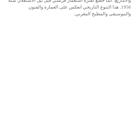
والأمازيغ، كما خضع لفترة استعمار فرنسي قبل نيل الاستقلال سنة
1956. هذا التنوع التاريخي انعكس على العمارة والفنون
والموسيقى والمطبخ المغربي.