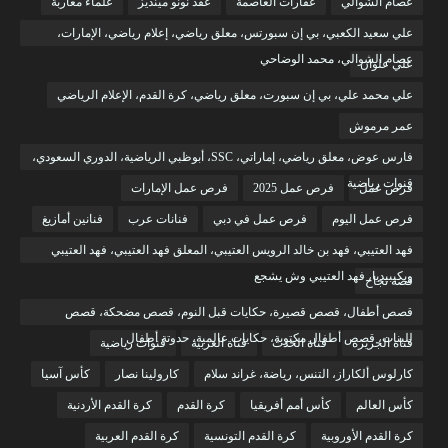
عصام الشوالي
عقارات العاصمة
عقد نونو مينديز
علماء مغاربة
علي سعيد الكعبي، بي إن سبورتس، معلق رياضي، إعلام رياضي، الإمارات،
عصام الشوالي، محمد الوضاحي
علي علوان
علي محمد علي، بي إن سبورت، معلق رياضي، كرة القدم، الإعلام الرياضي
عمر مرموش
فارس عوض، معلق رياضي، إماراتي، SSC، أبوظبي الرياضية، الدوري السعودي،
قنوات رياضية
فرص عمل
فرص عمل 2025
فرص عمل الإمارات
فرص عمل اليوم
فرص عمل في دبي
فنانات عرب
فنانين أمازيغ
فهد العتيبي، فهد بن خالد الرويس العتيبي، المعلق فهد العتيبي، فهد العتيبي
ويكيبيديا، فهد العتيبي وش يشجع
قصة نجاح
قصص أطفال، قصص قصيرة، حكايات قبل النوم، قصص مضحكة، قصص
للبنات، قصص أطفال مكتوبة، حكايات عالمية، حدوتة أطفال
قناة الجزيرة
قناة الحدث
قناة العربية
قنوات رياضية
كارلوس ألكاراز، التنس، رياضة، غراند سلام
كارولينا نصار
كأس آسيا
كأس العالم
كأس أمم أفريقيا
كرة القدم
كرة القدم الأردنية
كرة القدم الأوروبية
كرة القدم التونسية
كرة القدم العربية