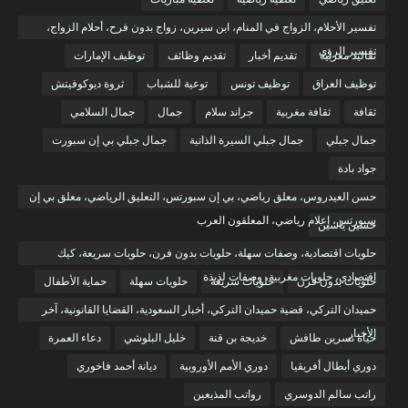
تفسير الأحلام، الزواج في المنام، ابن سيرين، زواج بدون فرح، أحلام الزواج،
تفسير الرؤى
تقاليد مغربية
تقديم أخبار
تقديم وظائف
توظيف الإمارات
توظيف العراق
توظيف تونس
توعية للشباب
ثروة ديوكوفيتش
ثقافة
ثقافة مغربية
جراند سلام
جمال
جمال السلامي
جمال جبلي
جمال جبلي السيرة الذاتية
جمال جبلي بي إن سبورت
جواد بادة
حسن العيدروس، معلق رياضي، بي إن سبورتس، التعليق الرياضي، معلق بي إن
سبورتس، إعلام رياضي، المعلقون العرب
حسين ياسين
حلويات اقتصادية، وصفات سهلة، حلويات بدون فرن، حلويات سريعة، كيك
اقتصادي، حلويات مغربية، وصفات لذيذة
حلويات بدون فرن
حلويات سريعة
حلويات سهلة
حماية الأطفال
حميدان التركي، قضية حميدان التركي، أخبار السعودية، القضايا القانونية، آخر
الأخبار
حياة نسرين طافش
خديجة بن قنة
خليل البلوشي
دعاء العمرة
دوري أبطال أفريقيا
دوري الأمم الأوروبية
ديانة أحمد فاخوري
راتب سالم الدوسري
رواتب المذيعين