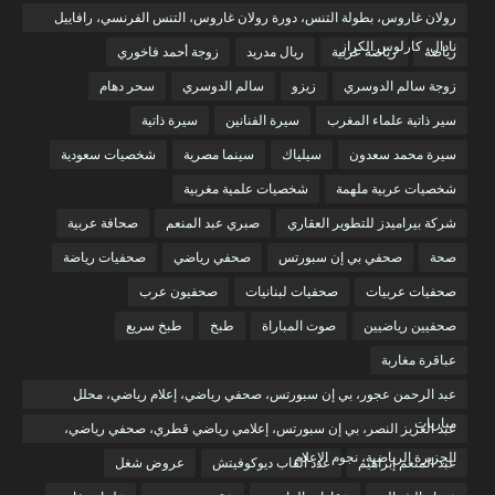
رولان غاروس، بطولة التنس، دورة رولان غاروس، التنس الفرنسي، رافاييل
نادال، كارلوس الكراز
رياضة
رياضة عربية
ريال مدريد
زوجة أحمد فاخوري
زوجة سالم الدوسري
زيزو
سالم الدوسري
سحر دهام
سير ذاتية علماء المغرب
سيرة الفنانين
سيرة ذاتية
سيرة محمد سعدون
سيلياك
سينما مصرية
شخصيات سعودية
شخصيات عربية ملهمة
شخصيات علمية مغربية
شركة بيراميدز للتطوير العقاري
صبري عبد المنعم
صحافة عربية
صحة
صحفي بي إن سبورتس
صحفي رياضي
صحفيات رياضة
صحفيات عربيات
صحفيات لبنانيات
صحفيون عرب
صحفيين رياضيين
صوت المباراة
طبخ
طبخ سريع
عباقرة مغاربة
عبد الرحمن عجور، بي إن سبورتس، صحفي رياضي، إعلام رياضي، محلل
مباريات
عبد العزيز النصر، بي إن سبورتس، إعلامي رياضي قطري، صحفي رياضي،
الجزيرة الرياضية، نجوم الإعلام
عبد المنعم إبراهيم
عدد ألقاب ديوكوفيتش
عروض شغل