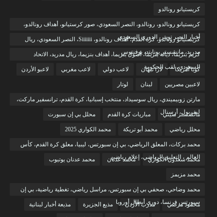
كريستيانو رونالدو
كريستيانو رونالدو، رونالدو، النصر السعودي، صور كرستيانو، أهداف رونالدو،
أخبار النصر تويتر، الدوري السعودي
كريستيانو رونالدو، كرة القدم، أهداف رونالدو، Siiiiiii، النصر السعودي، ريال
مدريد، مانشستر يونايتد، يوفنتوس
كريم بنزيما، ديانة بنزيما، أصول بنزيما، أهداف بنزيما، ريال مدريد، الاتحاد
السعودي، لقب الحكومة
كوبا أمريكا
لارا نبهان
لاعب دولي
لاعب مغربي
لاعبو الأردن
لاعبين مصريين
لبنان
لوتار
مارتن زوبيميندي، ريال سوسيداد، منتخب إسبانيا، كرة القدم، ترانسفير ماركت،
ليفربول، أرسنال
مانشستر سيتي
مباريات كرة القدم
محلل بي إن سبورت
محلل رياضي
محمد أبو تريكة
محمد الكواري 2025
محمد بركات، المعلق الرياضي، بي إن سبورتس، ليبيا، معلق كرة القدم، كأس
العالم ، التعليق الرياضي، إعلام رياضي
محمد سعدون الكواري
محمد عدنان
محمد عدنان يوتيوب
محمد مزيمز
محمد وضاحي، صحفي بي إن سبورتس، مراسل رياضي، تغطية رياضية، بي إن
سبورتس فرنسا، دوري أبطال أوروبا
محمود مرضي
مدرب الأردن
مذيع الجزيرة
مذيعة أخبار لبنانية