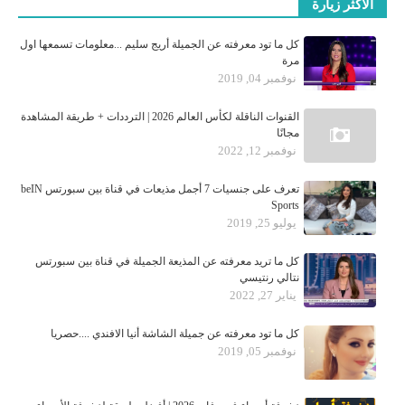
الأكثر زيارة
كل ما تود معرفته عن الجميلة أريج سليم ...معلومات تسمعها اول
مرة
نوفمبر 04, 2019
القنوات الناقلة لكأس العالم 2026 | الترددات + طريقة المشاهدة
مجانًا
نوفمبر 12, 2022
تعرف على جنسيات 7 أجمل مذيعات في قناة بين سبورتس beIN
Sports
يوليو 25, 2019
كل ما تريد معرفته عن المذيعة الجميلة في قناة بين سبورتس
نتالي رنتيسي
يناير 27, 2022
كل ما تود معرفته عن جميلة الشاشة أنيا الافندي ....حصريا
نوفمبر 05, 2019