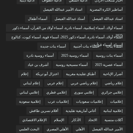
أخبار منتخب الأردن
أدعية السعي
أدعية الطواف
أدعية دينية
أساطير الكرة المصرية
استاد الأمير عبدالله الفيصل
استاد عبدالله الفيصل
أستاذ عبدالله الفيصل
أسماء أطفال
أسماء أولاد، أسماء إسلامية، أسماء نادرة، أسماء أولاد من القرآن، أسماء ذكور
2025
أسماء أولاد، أسماء نادرة، أسماء ذكور 2025، أسماء قوية، أسماء كيوت، كتالوج
أسماء، أسماء قرآنية
أسماء بنات
أسماء بنات أجنبية
أسماء بنات جديدة
أسماء بنات روسية
أسماء روسية 2025
أسماء روسية نادرة
أسماء عصرية 2025
أسماء مسيحية روسية
أشرف بن عياد
أضرار الإباحية
أطباق تقليدية مغربية
اعتزال أبو تريكة
إعلام
إعلام رياضي
إعلام رياضي عربي
إعلام عربي
إعلام لبناني
إعلامي جزائري
إعلامي سوري
إعلامي قطري
إعلامي لبناني
إعلاميات
إعلاميات سعوديات
إعلاميات عرب
إعلامية سعودية
إعلامية لبنانية
أغاني أمازيغية تقليدية
أفلام نسرين طافش
أكلات منسية
الاتحاد
الأذكار
الإسلام
الإعلام الاقتصادي
الأمير عبدالله الفيصل
الأهلي
الأهلي المصري
البحث العلمي