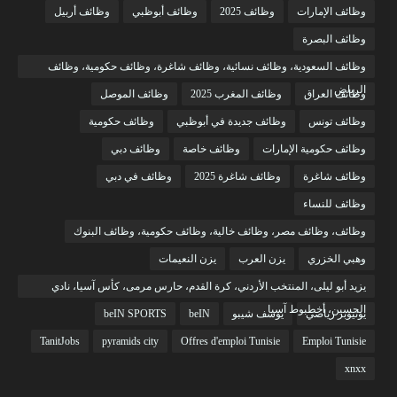
وظائف الإمارات
وظائف 2025
وظائف أبوظبي
وظائف أربيل
وظائف البصرة
وظائف السعودية، وظائف نسائية، وظائف شاغرة، وظائف حكومية، وظائف
الرياض
وظائف العراق
وظائف المغرب 2025
وظائف الموصل
وظائف تونس
وظائف جديدة في أبوظبي
وظائف حكومية
وظائف حكومية الإمارات
وظائف خاصة
وظائف دبي
وظائف شاغرة
وظائف شاغرة 2025
وظائف في دبي
وظائف للنساء
وظائف، وظائف مصر، وظائف خالية، وظائف حكومية، وظائف البنوك
وهبي الخزري
يزن العرب
يزن النعيمات
يزيد أبو ليلى، المنتخب الأردني، كرة القدم، حارس مرمى، كأس آسيا، نادي
الحسين، أخطبوط آسيا
يوتيوبر رياضي
يوسف شيبو
beIN
beIN SPORTS
TanitJobs
pyramids city
Offres d'emploi Tunisie
Emploi Tunisie
xnxx