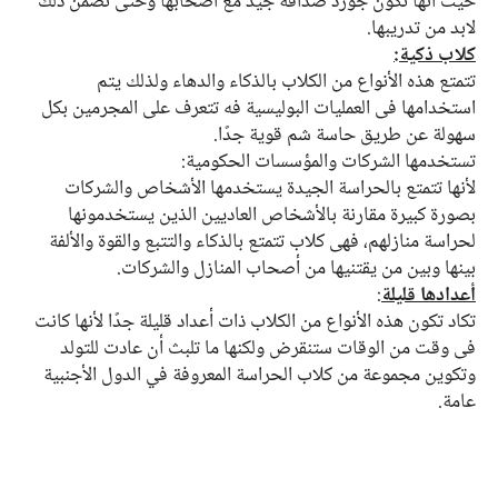
حيث انها تكون جوزد صداقة جيد مع اصحابها وحتى تضمن ذلك
لابد من تدريبها.
كلاب ذكية:
تتمتع هذه الأنواع من الكلاب بالذكاء والدهاء ولذلك يتم
استخدامها في العمليات البوليسية فه تتعرف على المجرمين بكل
سهولة عن طريق حاسة شم قوية جدًا.
تستخدمها الشركات والمؤسسات الحكومية:
لأنها تتمتع بالحراسة الجيدة يستخدمها الأشخاص والشركات
بصورة كبيرة مقارنة بالأشخاص العاديين الذين يستخدمونها
لحراسة منازلهم، فهي كلاب تتمتع بالذكاء والتتبع والقوة والألفة
بينها وبين من يقتنيها من أصحاب المنازل والشركات.
أعدادها قليلة
:
تكاد تكون هذه الأنواع من الكلاب ذات أعداد قليلة جدًا لأنها كانت
في وقت من الوقات ستنقرض ولكنها ما تلبث أن عادت للتولد
وتكوين مجموعة من كلاب الحراسة المعروفة في الدول الأجنبية
عامة.