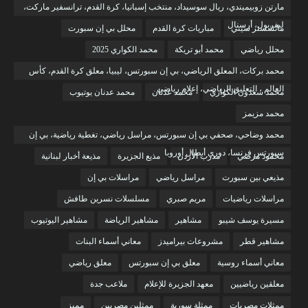
مارتن زوبيميندي، ريال سوسيداد، منتخب إسبانيا، كرة القدم، ترانسفير ماركت،
ليفربول، أرسنال
مانشستر سيتي
مباريات كرة القدم
محلل بي إن سبورت
محلل رياضي
محمد أبو تريكة
محمد الكواري 2025
محمد بركات، المعلق الرياضي، بي إن سبورتس، ليبيا، معلق كرة القدم، كأس
العالم ، التعليق الرياضي، إعلام رياضي
محمد سعدون الكواري
محمد عدنان
محمد عدنان يوتيوب
محمد مزيمز
محمد وضاحي، صحفي بي إن سبورتس، مراسل رياضي، تغطية رياضية، بي إن
سبورتس فرنسا، دوري أبطال أوروبا
محمود مرضي
مدرب الأردن
مذيع الجزيرة
مذيعة أخبار لبنانية
مذيعي بين سبورت
مراسل رياضي
مراسلات بي إن
مراسلات رياضيات
مريم صبري
مسلسلات نسرين طافش
مسيرة يوسف شيبو
مشاهير
مشاهير الرياضة
مشاهير اليوتيوب
مشاهير قطر
مشروعات بيراميدز
معاني أسماء البنات
معاني أسماء روسية
معلق بي إن سبورتس
معلق رياضي
معلقين رياضيين
معهد الجزيرة للإعلام
ملاعب جدة
ممثلات مصريات
ممثلة سورية
ممثلين مصريين
مميز