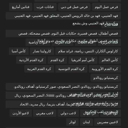
فرص عمل اليوم
فرص عمل في دبي
فنانات عرب
فنانين أمازيغ
فهد العتيبي، فهد بن خالد الرويس العتيبي، المعلق فهد العتيبي، فهد العتيبي
ويكيبيديا، فهد العتيبي وش يشجع
قصة نجاح
قصص أطفال، قصص قصيرة، حكايات قبل النوم، قصص مضحكة، قصص
للبنات، قصص أطفال مكتوبة، حكايات عالمية، حدوتة أطفال
قناة الجزيرة
قناة الحدث
قناة العربية
قنوات رياضية
كارلوس ألكاراز، التنس، رياضة، غراند سلام
كارولينا نصار
كأس آسيا
كأس العالم
كأس أمم أفريقيا
كرة القدم
كرة القدم الأردنية
كرة القدم الأوروبية
كرة القدم التونسية
كرة القدم العربية
كريستيانو رونالدو
كريستيانو رونالدو، رونالدو، النصر السعودي، صور كرستيانو، أهداف رونالدو،
أخبار النصر تويتر، الدوري السعودي
كريستيانو رونالدو، كرة القدم، أهداف رونالدو، Siiiiiii، النصر السعودي، ريال
مدريد، مانشستر يونايتد، يوفنتوس
كريم بنزيما، ديانة بنزيما، أصول بنزيما، أهداف بنزيما، ريال مدريد، الاتحاد
السعودي، لقب الحكومة
كوبا أمريكا
لارا نبهان
لاعب دولي
لاعب مغربي
لاعبو الأردن
لاعبين مصريين
لبنان
لوتار