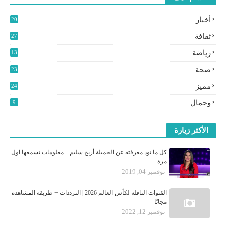
أخبار
20
2
ثقافة
27
3
رياضة
13
9
صحة
23
مميز
24
0
وجمال
9
الأكثر زيارة
كل ما تود معرفته عن الجميلة أريج سليم ...معلومات تسمعها اول
مرة
نوفمبر 04, 2019
القنوات الناقلة لكأس العالم 2026 | الترددات + طريقة المشاهدة
مجانًا
نوفمبر 12, 2022