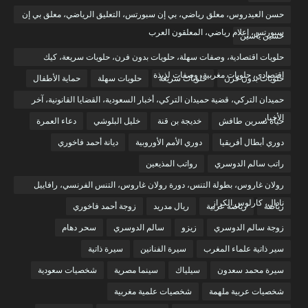
حسن العيدروس، معلق رياضي، بي إن سبورتس، التعليق الرياضي، معلق بي إن
سبورتس، إعلام رياضي، المعلقون العرب
حسين ياسين
حلويات اقتصادية، وصفات سهلة، حلويات بدون فرن، حلويات سريعة، كيك
اقتصادي، حلويات مغربية، وصفات لذيذة
حلويات بدون فرن
حلويات سريعة
حلويات سهلة
حماية الأطفال
حميدان التركي، قضية حميدان التركي، أخبار السعودية، القضايا القانونية، آخر
الأخبار
حياة نسرين طافش
خديجة بن قنة
خليل البلوشي
دعاء العمرة
دوري أبطال أفريقيا
دوري الأمم الأوروبية
ديانة أحمد فاخوري
راتب سالم الدوسري
رواتب المذيعين
رولان غاروس، بطولة التنس، دورة رولان غاروس، التنس الفرنسي، رافاييل
نادال، كارلوس الكراز
رياضة
رياضة عربية
ريال مدريد
زوجة أحمد فاخوري
زوجة سالم الدوسري
زيزو
سالم الدوسري
سحر دهام
سير ذاتية علماء المغرب
سيرة الفنانين
سيرة ذاتية
سيرة محمد سعدون
سيلياك
سينما مصرية
شخصيات سعودية
شخصيات عربية ملهمة
شخصيات علمية مغربية