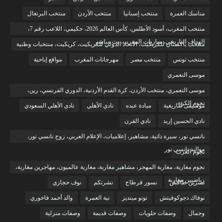
مناسك العمرة
منتخب إسبانيا
منتخب الأردن
منتخب البرتغال
منتخب المغرب، أسود الأطلس، كأس العالم 2026، حكيمي، اللاعب رقم 7،
الهداف التاريخي، مباريات المغرب، بث مباشر
منتخب باكستان للكريكيت، الاتحاد الدولي للكريكيت، كريكيت، منتخبات وطنية
منتخب تونس
منتخب مصر
مهرجانات المغرب
مواقع إباحية
موسى التعمري
موسى التعمري، منتخب الأردن، كرة القدم الأردنية، الدوري الفرنسي، رين،
نجوم الكرة
موسيقى أمازيغية
ميادة عبده
نادي الأهلي
نادي الأهلي السعودي
نادي الحسين إربد
نادي القرن
نانسي نور، سيرة ذاتية، مشاهير، إعلاميات، الإعلام العربي، زوج نانسي نور،
مواليد نانسي نور
نجوم العرب
نجوم مغاربة، مغاربة المهجر، مشاهير مغاربة، مغاربة عالميون، مهاجرين مغاربة،
رياضيين مغاربة
نسرين طافش
نسور قرطاج
نشرتكم
نوف حجازي
نوفاك دجوكوفيتش
نونو مينديز
نية العمرة
والد أحمد فاخوري
وجمال
وصفات حلويات
وصفات قديمة
وصفات منزلية