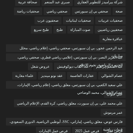
شركة بيراميدز للتطوير العقاري
صبري عبد المنعم
صحافة عربية
صحة
صحفي بي إن سبورتس
صحفي رياضي
صحفيات رياضة
صحفيات عربيات
صحفيات لبنانيات
صحفيون عرب
صحفيين رياضيين
صوت المباراة
طبخ
طبخ سريع
عباقرة مغاربة
عبد الرحمن عجور، بي إن سبورتس، صحفي رياضي، إعلام رياضي، محلل
مباريات
عبد العزيز النصر، بي إن سبورتس، إعلامي رياضي قطري، صحفي رياضي،
الجزيرة الرياضية، نجوم الإعلام
عبد المنعم إبراهيم
عدد ألقاب ديوكوفيتش
عروض شغل
عصام الشوالي
عقارات العاصمة
عقد نونو مينديز
علماء مغاربة
علي سعيد الكعبي، بي إن سبورتس، معلق رياضي، إعلام رياضي، الإمارات،
عصام الشوالي، محمد الوضاحي
علي علوان
علي محمد علي، بي إن سبورت، معلق رياضي، كرة القدم، الإعلام الرياضي
عمر مرموش
فارس عوض، معلق رياضي، إماراتي، SSC، أبوظبي الرياضية، الدوري السعودي،
قنوات رياضية
فرص عمل
فرص عمل 2025
فرص عمل الإمارات