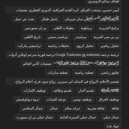
أهداف سالم الدوسري
أيمن حسين، منتخب العراق، كرة القدم العراقية، الدوري القطري، تصفيات
كأس العالم، كأس آسيا
باتريسيا لوبيز
باريس سان جيرمان
باسل طبال
بحث عن عمل
برامج الجزيرة
برشلونة
بطولات الأهلي
بي إن سبورتس
بي بي سي العربية
بيراميدز
بيراميدز سيتي
تاريخ الأهلي
تحليل رياضي
تحليل كروي
تحليلات رياضية
ترانسفير ماركت
ترجمة ترجمه Google Traduction gg traduction ترجمة فورية مترجم اونلاين أدوات
الترجمة مواقع الترجمة SEO ترجمة تعلم اللغات
ترنسفير ماركت
تشكيلة منتخب إسبانيا
تصفيات كأس العالم
تعليق رياضي
تغطية رياضية
تغطية مباريات
تفسير الأحلام، الزواج في المنام، ابن سيرين، زواج بدون فرح، أحلام الزواج،
تفسير الرؤى
تقاليد مغربية
تقديم أخبار
تقديم وظائف
توظيف الإمارات
توظيف العراق
توظيف تونس
توعية للشباب
ثروة ديوكوفيتش
ثقافة
ثقافة مغربية
جراند سلام
جمال
جمال السلامي
جمال جبلي
جمال جبلي السيرة الذاتية
جمال جبلي بي إن سبورت
جواد بادة