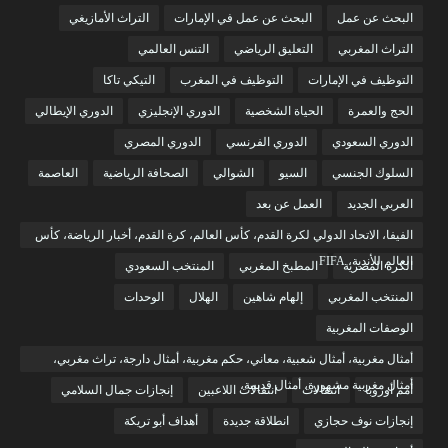
البحث عن عمل
البحث عن عمل في الإمارات
التراث الأمازيغي
التراث المغربي
التعليق الرياضي
التنس العالمي
التوظيف في الإمارات
التوظيف في المغرب
التيكي تاكا
الحج والعمرة
الحياة الشخصية
الدوري الإنجليزي
الدوري الإيطالي
الدوري السعودي
الدوري الفرنسي
الدوري المصري
السلوك الجنسي
السيو
الشوالي
الصحافة الرياضية
العاصمة
العربي الجديد
العمل عن بعد
الفيفا، الاتحاد الدولي لكرة القدم، كأس العالم، كرة القدم، أخبار الرياضة، كأس
العالم للأندية، FIFA
الكرة المصرية
المطبخ المغربي
المنتخب السعودي
المنتخب المغربي
إلهام شاهين
الهلال
الوحدات
الوصفات المغربية
أمثال مغربية، أمثال شعبية، معاني، حكم مغربية، أمثال دارجة، تراث مغربي،
أمثال مغربية مشهورة، أمثال قديمة،
أمم أوروبا
انتقالات
انتقالات اللاعبين
إنجازات جمال السلامي
إنجازات نوف حجازي
انطلاقة جديدة
أهداف أبو تريكة